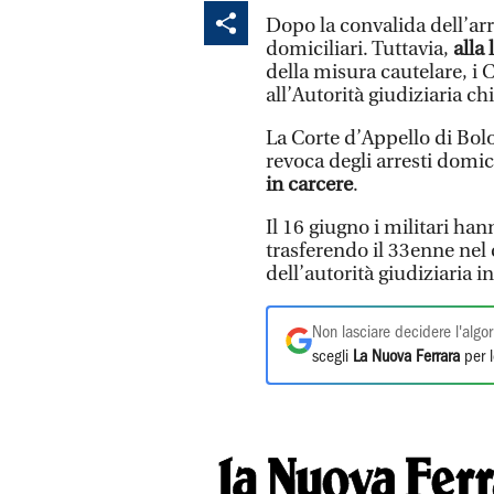
Dopo la convalida dell’ar
domiciliari. Tuttavia,
alla
della misura cautelare, i 
all’Autorità giudiziaria 
La Corte d’Appello di Bolo
revoca degli arresti domici
in carcere
.
Il 16 giugno i militari ha
trasferendo il 33enne nel 
dell’autorità giudiziaria 
Non lasciare decidere l'algor
scegli
La Nuova Ferrara
per l