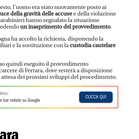
resto, l’uomo era stato nuovamente posto ai
 luce della gravità delle accuse
e della violazione
Carabinieri hanno segnalato la situazione
chiedendo
un inasprimento del provvedimento
.
gna ha accolto la richiesta, disponendo la
liari e la sostituzione con la
custodia cautelare
nno quindi eseguito il provvedimento
carcere di Ferrara, dove resterà a disposizione
in attesa dei prossimi sviluppi del procedimento.
itmo:
CLICCA QUI
e tue notizie su Google