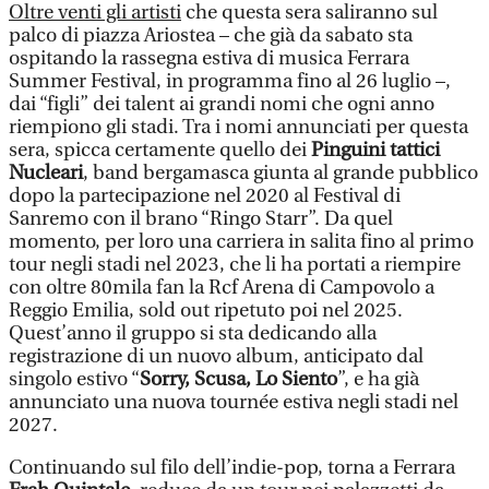
Oltre venti gli artisti
che questa sera saliranno sul
palco di piazza Ariostea – che già da sabato sta
ospitando la rassegna estiva di musica Ferrara
Summer Festival, in programma fino al 26 luglio –,
dai “figli” dei talent ai grandi nomi che ogni anno
riempiono gli stadi. Tra i nomi annunciati per questa
sera, spicca certamente quello dei
Pinguini tattici
Nucleari
, band bergamasca giunta al grande pubblico
dopo la partecipazione nel 2020 al Festival di
Sanremo con il brano “Ringo Starr”. Da quel
momento, per loro una carriera in salita fino al primo
tour negli stadi nel 2023, che li ha portati a riempire
con oltre 80mila fan la Rcf Arena di Campovolo a
Reggio Emilia, sold out ripetuto poi nel 2025.
Quest’anno il gruppo si sta dedicando alla
registrazione di un nuovo album, anticipato dal
singolo estivo “
Sorry, Scusa, Lo Siento
”, e ha già
annunciato una nuova tournée estiva negli stadi nel
2027.
Continuando sul filo dell’indie-pop, torna a Ferrara