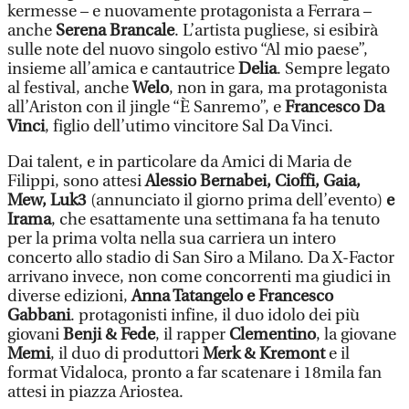
kermesse – e nuovamente protagonista a Ferrara –
anche
Serena Brancale
. L’artista pugliese, si esibirà
sulle note del nuovo singolo estivo “Al mio paese”,
insieme all’amica e cantautrice
Delia
. Sempre legato
al festival, anche
Welo
, non in gara, ma protagonista
all’Ariston con il jingle “È Sanremo”, e
Francesco Da
Vinci
, figlio dell’utimo vincitore Sal Da Vinci.
Dai talent, e in particolare da Amici di Maria de
Filippi, sono attesi
Alessio Bernabei, Cioffi, Gaia,
Mew, Luk3
(annunciato il giorno prima dell’evento)
e
Irama
, che esattamente una settimana fa ha tenuto
per la prima volta nella sua carriera un intero
concerto allo stadio di San Siro a Milano. Da X-Factor
arrivano invece, non come concorrenti ma giudici in
diverse edizioni,
Anna Tatangelo e Francesco
Gabbani
. protagonisti infine, il duo idolo dei più
giovani
Benji & Fede
, il rapper
Clementino
, la giovane
Memi
, il duo di produttori
Merk & Kremont
e il
format Vidaloca, pronto a far scatenare i 18mila fan
attesi in piazza Ariostea.