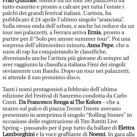
Frah Quintale
, reduce da un tour nei palazzetti da
tutto esaurito e pronto a calcare per tutta l’estate i
palchi dei grandi festival italiani. L’artista, ha
pubblicato il 24 aprile l’ultimo singolo “aranciata”.
Sulla stessa onda dell’urban, e anche lui reduce da un
tour nei palazzetti, a Ferrara arriva
Ernia
, pronto a
partire per il “Solo per amore summer tour”. Poi una
sorpresa dell’ultimissimo minuto,
Anna Pepe
, che a
suon di rap ha conquistando le classifiche,
diventando anche l’artista più giovane di sempre ad
aver raggiunto la classifica italiana Fimi dei singoli:
ovviamente con Bando. Dopo un tour nei palazzetti,
si attende il suo prossimo disco.
Tanti i nomi protagonisti a febbraio dell’ultima
edizione del Festival di Sanremo condotta da Carlo
Conti.
Da Francesco Renga ai The Kolors
– che a
marzo sul palco di piazza Trento Trieste avevano
presentato in anteprima il singolo “Rolling Stones” in
occasione delle registrazione di Tim Battiti Live
Spring – passando per il pop tutto da ballare di
Elettra
Lamborghini
e la voce graffiante di
Noemi
. In gara alla