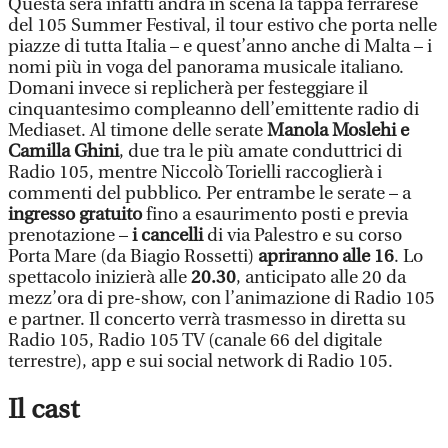
Questa sera infatti andrà in scena la tappa ferrarese
del 105 Summer Festival, il tour estivo che porta nelle
piazze di tutta Italia – e quest’anno anche di Malta – i
nomi più in voga del panorama musicale italiano.
Domani invece si replicherà per festeggiare il
cinquantesimo compleanno dell’emittente radio di
Mediaset. Al timone delle serate
Manola Moslehi e
Camilla Ghini
, due tra le più amate conduttrici di
Radio 105, mentre Niccolò Torielli raccoglierà i
commenti del pubblico. Per entrambe le serate – a
ingresso gratuito
fino a esaurimento posti e previa
prenotazione –
i cancelli
di via Palestro e su corso
Porta Mare (da Biagio Rossetti)
apriranno alle 16
. Lo
spettacolo inizierà alle
20.30
, anticipato alle 20 da
mezz’ora di pre-show, con l’animazione di Radio 105
e partner. Il concerto verrà trasmesso in diretta su
Radio 105, Radio 105 TV (canale 66 del digitale
terrestre), app e sui social network di Radio 105.
Il cast