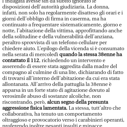
l’indagata avesse sin da subito ignorato le
disposizioni dell’autorità giudiziaria. La donna,
infatti, non solo ha regolarmente disatteso gli orari e i
giorni dell’obbligo di firma in caserma, ma ha
continuato a frequentare sistematicamente, giorno e
notte, l’abitazione della vittima, approfittando anche
della solitudine e della vulnerabilità dell’anziana,
peraltro sprovvista di un telefono cellulare per
chiedere aiuto. L’epilogo della vicenda si è consumato
nella serata di mercoledì
quando la stessa 38enne ha
contattato il 112
, richiedendo un intervento e
asserendo di essere stata aggredita dalla madre del
compagno al culmine di una lite, dichiarando di fatto
di trovarsi all’interno dell’abitazione da cui era stata
allontanata. All’arrivo della pattuglia la 38enne è
apparsa in un forte stato di agitazione dovuto al
verosimile abuso di sostanze alcoliche, non
riscontrando, però,
alcun segno della presunta
aggressione fisica lamentata.
La stessa, tutt’altro che
collaborativa, ha tenuto un comportamento
oltraggioso e provocatorio verso i carabinieri operanti,
proferendo inoltre pesanti insulti e minacce