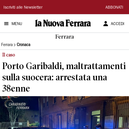
La
Iscriviti alle Newsletter
ABBONATI
Nuova
MENU
ACCEDI
Ferrara
Ferrara
Ferrara
Cronaca
Il caso
Porto Garibaldi, maltrattamenti
sulla suocera: arrestata una
38enne