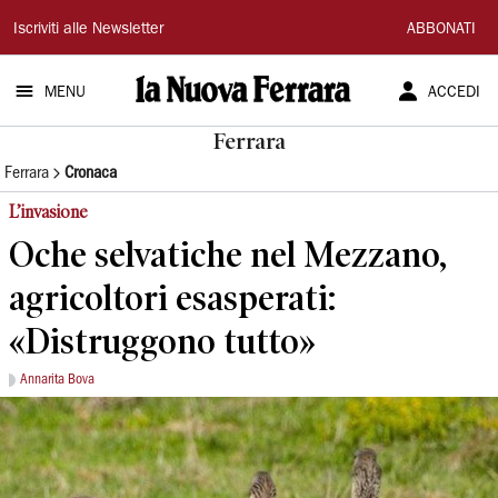
La
Iscriviti alle Newsletter
ABBONATI
Nuova
MENU
ACCEDI
Ferrara
Ferrara
Ferrara
Cronaca
L’invasione
Oche selvatiche nel Mezzano,
agricoltori esasperati:
«Distruggono tutto»
Annarita Bova