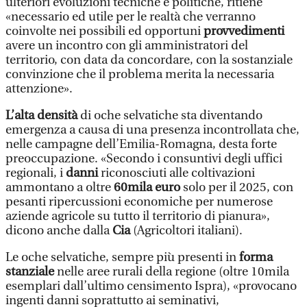
ulteriori evoluzioni tecniche e politiche, ritiene
«necessario ed utile per le realtà che verranno
coinvolte nei possibili ed opportuni
provvedimenti
avere un incontro con gli amministratori del
territorio, con data da concordare, con la sostanziale
convinzione che il problema merita la necessaria
attenzione».
L’alta densità
di oche selvatiche sta diventando
emergenza a causa di una presenza incontrollata che,
nelle campagne dell’Emilia-Romagna, desta forte
preoccupazione. «Secondo i consuntivi degli uffici
regionali, i
danni
riconosciuti alle coltivazioni
ammontano a oltre
60mila euro
solo per il 2025, con
pesanti ripercussioni economiche per numerose
aziende agricole su tutto il territorio di pianura»,
dicono anche dalla
Cia
(Agricoltori italiani).
Le oche selvatiche, sempre più presenti in
forma
stanziale
nelle aree rurali della regione (oltre 10mila
esemplari dall’ultimo censimento Ispra), «provocano
ingenti danni soprattutto ai seminativi,