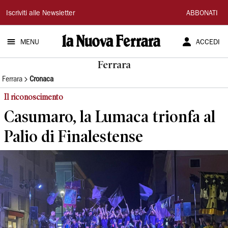
La
Iscriviti alle Newsletter
ABBONATI
Nuova
MENU
ACCEDI
Ferrara
Ferrara
Ferrara
Cronaca
Il riconoscimento
Casumaro, la Lumaca trionfa al
Palio di Finalestense