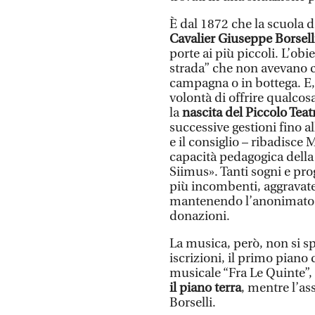
È dal 1872 che la scuola d
Cavalier Giuseppe Borsell
porte ai più piccoli. L’obi
strada” che non avevano c
campagna o in bottega. E, fi
volontà di offrire qualcos
la
nascita del Piccolo Teat
successive gestioni fino a
e il consiglio – ribadisc
capacità pedagogica della
Siimus». Tanti sogni e pro
più incombenti, aggravate
mantenendo l’anonimato -
donazioni.
La musica, però, non si spe
iscrizioni, il primo piano d
musicale “Fra Le Quinte”,
il piano terra
, mentre l’as
Borselli.