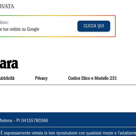
RVATA
itmo:
CLICCA QUI
e tue notizie su Google
ubblicità
Privacy
Codice Etico e Modello 231
22, Modena – PI 04155780366
ti. È espressamente vietata la loro riproduzione con qualsiasi mezzo e l'adattame