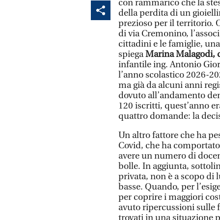
con rammarico che la ste
della perdita di un gioiell
prezioso per il territorio.
di via Cremonino, l’associ
cittadini e le famiglie, u
spiega
Marina Malagodi, d
infantile ing. Antonio Gi
l’anno scolastico 2026-
ma già da alcuni anni re
dovuto all’andamento dem
120 iscritti, quest’anno e
quattro domande: la decisi
Un altro fattore che ha p
Covid, che ha comportat
avere un numero di docenti
bolle. In aggiunta, sottol
privata, non è a scopo di
basse. Quando, per l’esig
per coprire i maggiori cost
avuto ripercussioni sulle f
trovati in una situazione 