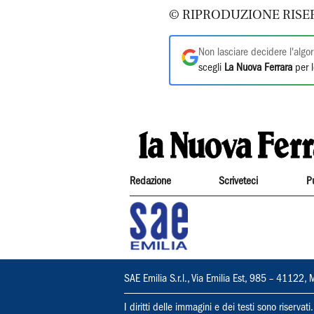
© RIPRODUZIONE RISE
Non lasciare decidere l'algor
scegli
La Nuova Ferrara
per l
Redazione
Scriveteci
P
SAE Emilia S.r.l., Via Emilia Est, 985 – 411
I diritti delle immagini e dei testi sono riserva