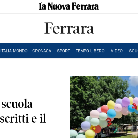
Ferrara
ITALIA MONDO
CRONACA
SPORT
TEMPO LIBERO
VIDEO
SCU
 scuola
critti e il