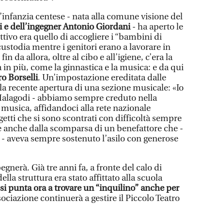
’infanzia centese - nata alla comune visione del
i e dell’ingegner Antonio Giordani
- ha aperto le
ettivo era quello di accogliere i “bambini di
ustodia mentre i genitori erano a lavorare in
n da allora, oltre al cibo e all’igiene, c’era la
a in più, come la ginnastica e la musica: e da qui
ro Borselli
. Un’impostazione ereditata dalle
lla recente apertura di una sezione musicale: «Io
e Malagodi - abbiamo sempre creduto nella
 musica, affidandoci alla rete nazionale
getti che si sono scontrati con difficoltà sempre
 anche dalla scomparsa di un benefattore che -
 aveva sempre sostenuto l’asilo con generose
gnerà. Già tre anni fa, a fronte del calo di
ella struttura era stato affittato alla scuola
si punta ora a trovare un “inquilino” anche per
sociazione continuerà a gestire il Piccolo Teatro