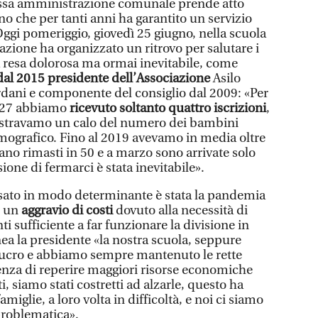
ssa amministrazione comunale prende atto
ino che per tanti anni ha garantito un servizio
 Oggi pomeriggio, giovedì 25 giugno, nella scuola
azione ha organizzato un ritrovo per salutare i
na resa dolorosa ma ormai inevitabile, come
al 2015 presidente dell’Associazione
Asilo
ordani e componente del consiglio dal 2009: «Per
2027 abbiamo
ricevuto soltanto quattro iscrizioni
,
gistravamo un calo del numero dei bambini
ografico. Fino al 2019 avevamo in media oltre
rano rimasti in 50 e a marzo sono arrivate solo
one di fermarci è stata inevitabile».
esato in modo determinante è stata la pandemia
o un
aggravio di costi
dovuto alla necessità di
 sufficiente a far funzionare la divisione in
inea la presidente «la nostra scuola, seppure
 lucro e abbiamo sempre mantenuto le rette
enza di reperire maggiori risorse economiche
i, siamo stati costretti ad alzarle, questo ha
amiglie, a loro volta in difficoltà, e noi ci siamo
problematica».