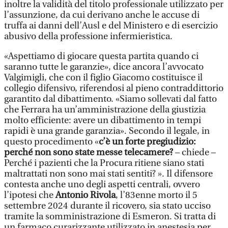
inoltre la validità del titolo professionale utilizzato per
l’assunzione, da cui derivano anche le accuse di
truffa ai danni dell’Ausl e del Ministero e di esercizio
abusivo della professione infermieristica.
«Aspettiamo di giocare questa partita quando ci
saranno tutte le garanzie», dice ancora l’avvocato
Valgimigli, che con il figlio Giacomo costituisce il
collegio difensivo, riferendosi al pieno contraddittorio
garantito dal dibattimento. «Siamo sollevati dal fatto
che Ferrara ha un’amministrazione della giustizia
molto efficiente: avere un dibattimento in tempi
rapidi è una grande garanzia». Secondo il legale, in
questo procedimento «
c’è un forte pregiudizio:
perché non sono state messe telecamere?
– chiede –
Perché i pazienti che la Procura ritiene siano stati
maltrattati non sono mai stati sentiti? ». Il difensore
contesta anche uno degli aspetti centrali, ovvero
l’ipotesi che
Antonio Rivola
, l’83enne morto il 5
settembre 2024 durante il ricovero, sia stato ucciso
tramite la somministrazione di Esmeron. Si tratta di
un farmaco curarizzante utilizzato in anestesia per