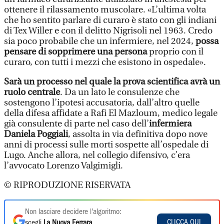
ottenere il rilassamento muscolare. «L’ultima volta
che ho sentito parlare di curaro è stato con gli indiani
di Tex Willer e con il delitto Nigrisoli nel 1963. Credo
sia poco probabile che un infermiere, nel 2024,
possa
pensare di sopprimere una persona
proprio con il
curaro, con tutti i mezzi che esistono in ospedale».
Sarà un processo nel quale la prova scientifica avrà un
ruolo centrale
. Da un lato le consulenze che
sostengono l’ipotesi accusatoria, dall’altro quelle
della difesa affidate a Rafi El Mazloum, medico legale
già consulente di parte nel caso dell’
infermiera
Daniela Poggiali
, assolta in via definitiva dopo nove
anni di processi sulle morti sospette all’ospedale di
Lugo. Anche allora, nel collegio difensivo, c’era
l’avvocato Lorenzo Valgimigli.
© RIPRODUZIONE RISERVATA
Non lasciare decidere l'algoritmo:
CLICCA QUI
scegli
La Nuova Ferrara