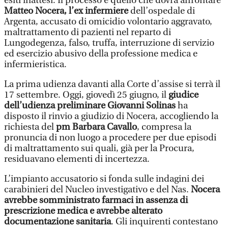
esiti inattesi. Il processo è quello che dovrà affrontare
Matteo Nocera, l’ex infermiere
dell’ospedale di
Argenta, accusato di omicidio volontario aggravato,
maltrattamento di pazienti nel reparto di
Lungodegenza, falso, truffa, interruzione di servizio
ed esercizio abusivo della professione medica e
infermieristica.
La prima udienza davanti alla Corte d’assise si terrà il
17 settembre. Oggi, giovedì 25 giugno, il
giudice
dell’udienza preliminare Giovanni Solinas
ha
disposto il rinvio a giudizio di Nocera, accogliendo la
richiesta del
pm Barbara Cavallo
, compresa la
pronuncia di non luogo a procedere per due episodi
di maltrattamento sui quali, già per la Procura,
residuavano elementi di incertezza.
L’impianto accusatorio si fonda sulle indagini dei
carabinieri del Nucleo investigativo e del Nas.
Nocera
avrebbe somministrato farmaci in assenza di
prescrizione medica e avrebbe alterato
documentazione sanitaria
. Gli inquirenti contestano