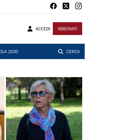
ACCEDI
ABBONATI
OLA 2030
CERCA