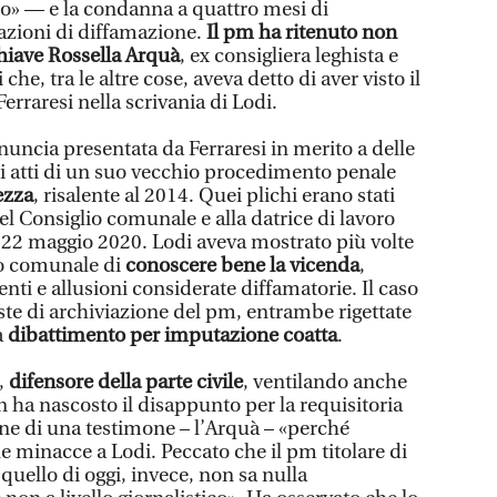
o» — e la condanna a quattro mesi di
zioni di diffamazione.
Il pm ha ritenuto non
chiave Rossella Arquà
, ex consigliera leghista e
che, tra le altre cose, aveva detto di aver visto il
erraresi nella scrivania di Lodi.
nuncia presentata da Ferraresi in merito a delle
 atti di un suo vecchio procedimento penale
ezza
, risalente al 2014. Quei plichi erano stati
el Consiglio comunale e alla datrice di lavoro
 il 22 maggio 2020. Lodi aveva mostrato più volte
io comunale di
conoscere bene la vicenda
,
enti e allusioni considerate diffamatorie. Il caso
ste di archiviazione del pm, entrambe rigettate
a
dibattimento per imputazione coatta
.
,
difensore della parte civile
, ventilando anche
on ha nascosto il disappunto per la requisitoria
ne di una testimone – l’Arquà – «perché
e minacce a Lodi. Peccato che il pm titolare di
 quello di oggi, invece, non sa nulla