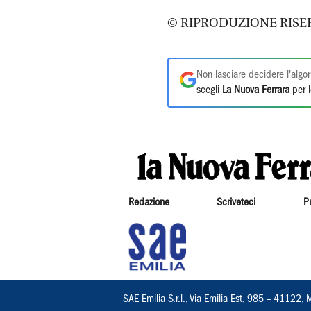
© RIPRODUZIONE RISE
Non lasciare decidere l'algor
scegli
La Nuova Ferrara
per l
Redazione
Scriveteci
P
SAE Emilia S.r.l., Via Emilia Est, 985 – 411