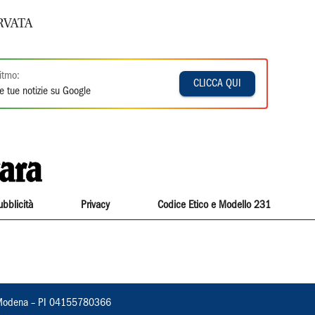
RVATA
itmo:
CLICCA QUI
e tue notizie su Google
ubblicità
Privacy
Codice Etico e Modello 231
22, Modena – PI 04155780366