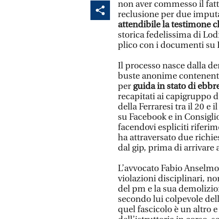
non aver commesso il fatt
reclusione per due imputa
attendibile la testimone 
storica fedelissima di Lodi 
plico con i documenti su F
Il processo nasce dalla de
buste anonime contenenti
per
guida in stato di ebbr
recapitati ai capigruppo d
della Ferraresi tra il 20 e
su Facebook e in Consigl
facendovi espliciti riferim
ha attraversato due richie
dal gip, prima di arrivare 
L’avvocato Fabio Anselmo
violazioni disciplinari, n
del pm e la sua demolizio
secondo lui colpevole dell
quel fascicolo è un altro e