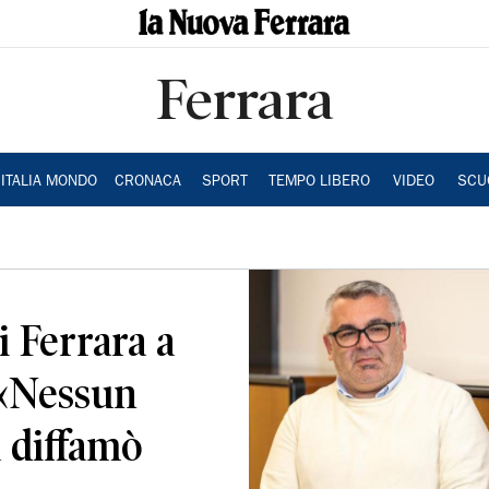
Ferrara
ITALIA MONDO
CRONACA
SPORT
TEMPO LIBERO
VIDEO
SCU
i Ferrara a
 «Nessun
 diffamò