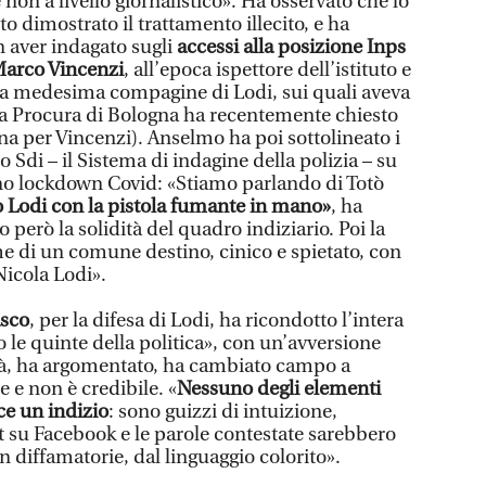
e non a livello giornalistico». Ha osservato che lo
to dimostrato il trattamento illecito, e ha
 aver indagato sugli
accessi alla posizione Inps
Marco Vincenzi
, all’epoca ispettore dell’istituto e
la medesima compagine di Lodi, sui quali aveva
la Procura di Bologna ha recentemente chiesto
a per Vincenzi). Anselmo ha poi sottolineato i
llo Sdi – il Sistema di indagine della polizia – su
ieno lockdown Covid: «Stiamo parlando di Totò
 Lodi con la pistola fumante in mano»
, ha
 però la solidità del quadro indiziario. Poi la
me di un comune destino, cinico e spietato, con
icola Lodi».
asco
, per la difesa di Lodi, ha ricondotto l’intera
 le quinte della politica», con un’avversione
quà, ha argomentato, ha cambiato campo a
 e non è credibile. «
Nessuno degli elementi
sce un indizio
: sono guizzi di intuizione,
t su Facebook e le parole contestate sarebbero
n diffamatorie, dal linguaggio colorito».