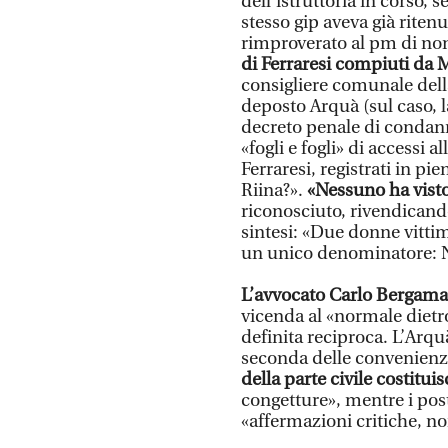
dell’istruttoria in corso, s
stesso gip aveva già ritenu
rimproverato al pm di non
di Ferraresi compiuti da 
consigliere comunale del
deposto Arquà (sul caso, 
decreto penale di condann
«fogli e fogli» di accessi a
Ferraresi, registrati in p
Riina?».
«Nessuno ha visto
riconosciuto, rivendicando
sintesi: «Due donne vitti
un unico denominatore: N
L’avvocato Carlo Bergam
vicenda al «normale dietro
definita reciproca. L’Ar
seconda delle convenienze
della parte civile costitui
congetture», mentre i pos
«affermazioni critiche, no