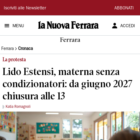
La
Iscriviti alle Newsletter
ABBONATI
Nuova
MENU
ACCEDI
Ferrara
Ferrara
Ferrara
Cronaca
La protesta
Lido Estensi, materna senza
condizionatori: da giugno 2027
chiusura alle 13
Katia Romagnoli