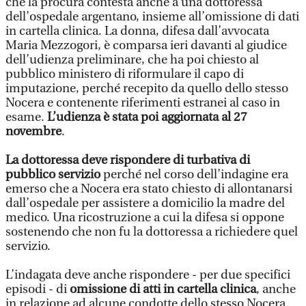
che la procura contesta anche a una dottoressa
dell’ospedale argentano, insieme all’omissione di dati
in cartella clinica. La donna, difesa dall’avvocata
Maria Mezzogori, è comparsa ieri davanti al giudice
dell’udienza preliminare, che ha poi chiesto al
pubblico ministero di riformulare il capo di
imputazione, perché recepito da quello dello stesso
Nocera e contenente riferimenti estranei al caso in
esame.
L’udienza è stata poi aggiornata al 27
novembre
.
La dottoressa deve rispondere di turbativa di
pubblico servizio
perché nel corso dell’indagine era
emerso che a Nocera era stato chiesto di allontanarsi
dall’ospedale per assistere a domicilio la madre del
medico. Una ricostruzione a cui la difesa si oppone
sostenendo che non fu la dottoressa a richiedere quel
servizio.
L’indagata deve anche rispondere - per due specifici
episodi - di
omissione di atti in cartella clinica
, anche
in relazione ad alcune condotte dello stesso Nocera.