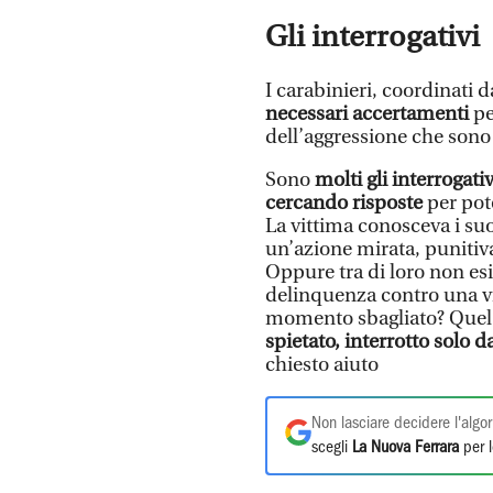
Gli interrogativi
I carabinieri, coordinati d
necessari accertamenti
per
dell’aggressione che sono r
Sono
molti gli interrogati
cercando risposte
per pot
La vittima conosceva i suo
un’azione mirata, punitiva
Oppure tra di loro non esis
delinquenza contro una vit
momento sbagliato? Quel c
spietato, interrotto solo d
chiesto aiuto
Non lasciare decidere l'algor
scegli
La Nuova Ferrara
per l