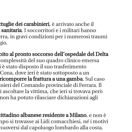
tuglie dei carabinieri
, è arrivato anche il
sanitaria
. I soccorritori e i militari hanno
erra, in gravi condizioni per i numerosi traumi
gio.
bito al pronto soccorso dell’ospedale del Delta
a complessità del suo quadro clinico emersa
è stato disposto il suo trasferimento
Cona, dove ieri è stato sottoposto a un
 ricomporre la frattura a una gamba
. Sul caso
nieri del Comando provinciale di Ferrara. Il
ascoltare la vittima, che ieri si trovava però
non ha potuto rilasciare dichiarazioni agli
cittadino albanese residente a Milano
, e non è
po si trovasse ai Lidi comacchiesi, né i motivi
muoversi dal capoluogo lombardo alla costa.