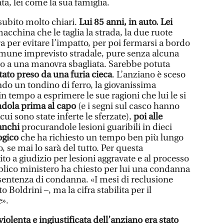
ta, lei come la sua famiglia.
 subito molto chiari.
Lui 85 anni, in auto. Lei
macchina che le taglia la strada, la due ruote
ra per evitare l’impatto, per poi fermarsi a bordo
omune imprevisto stradale, pure senza alcuna
o a una manovra sbagliata. Sarebbe potuta
tato preso da una furia cieca
. L’anziano è sceso
o un tondino di ferro, la giovanissima
in tempo a esprimere le sue ragioni che lui le si
dola prima al capo
(e i segni sul casco hanno
cui sono state inferte le sferzate),
poi alle
ianchi
procurandole lesioni guaribili in dieci
ogico
che ha richiesto un tempo ben più lungo
, se mai lo sarà del tutto. Per questa
ito a giudizio per lesioni aggravate e al processo
bblico ministero ha chiesto per lui una condanna
a sentenza di condanna. «I mesi di reclusione
 Boldrini –, ma la cifra stabilita per il
e».
violenta e ingiustificata dell’anziano era stato