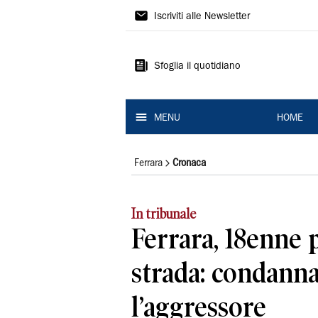
La
Iscriviti alle Newsletter
Nuova
Ferrara
Sfoglia il quotidiano
MENU
HOME
Ferrara
Cronaca
In tribunale
Ferrara, 18enne p
strada: condann
l’aggressore