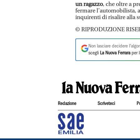
un ragazzo
, che oltre a p
fermare l’automobilista, 
inquirenti di risalire alla 
© RIPRODUZIONE RISE
Non lasciare decidere l'algor
scegli
La Nuova Ferrara
per l
Redazione
Scriveteci
P