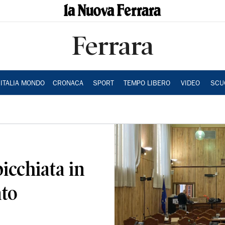
Ferrara
ITALIA MONDO
CRONACA
SPORT
TEMPO LIBERO
VIDEO
SCU
icchiata in
ato