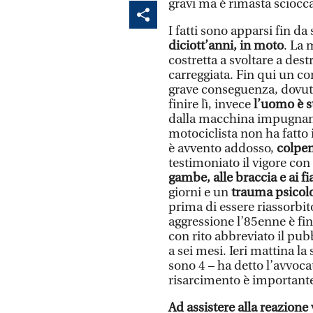
gravi ma è rimasta sciocca
I fatti sono apparsi fin da
diciott’anni, in moto
. La 
costretta a svoltare a dest
carreggiata. Fin qui un c
grave conseguenza, dovut
finire lì, invece
l’uomo è s
dalla macchina impugnand
motociclista non ha fatto 
è avvento addosso,
colpen
testimoniato il vigore con 
gambe, alle braccia e ai f
giorni e un
trauma psicol
prima di essere riassorbito
aggressione l’85enne è fin
con rito abbreviato il pu
a sei mesi. Ieri mattina l
sono 4 – ha detto l’avvocato
risarcimento è important
Ad assistere alla reazione 