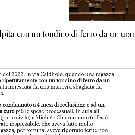
olpita con un tondino di ferro da un uo
 del 2022, in via Caldirolo, quando una ragazza
a ripetutamente con un tondino di ferro da un
stata innescata da una manovra sbagliata da
o.
to
condannato a 4 mesi di reclusione e ad un
la euro
più le spese processuali. In aula gli
(parte civile) e Michele Chiaromonte (difesa).
ratti inspiegabile, che aveva fatto molto
ragazza, per fortuna, aveva riportato ferite non