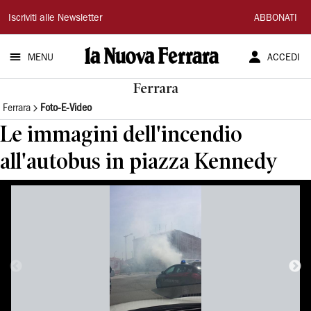
La
Iscriviti alle Newsletter
ABBONATI
Nuova
MENU
ACCEDI
Ferrara
Ferrara
Ferrara
Foto-E-Video
Le immagini dell'incendio
all'autobus in piazza Kennedy