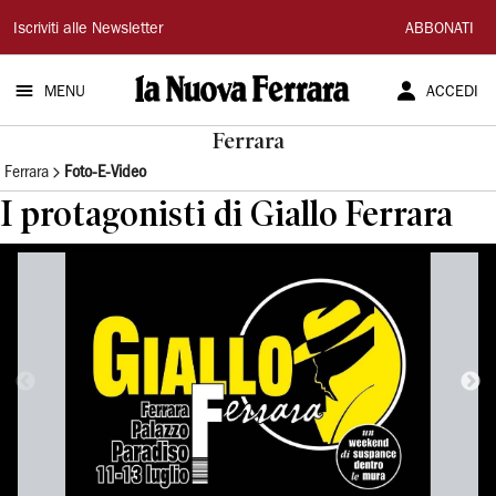
La
Iscriviti alle Newsletter
ABBONATI
Nuova
MENU
ACCEDI
Ferrara
Ferrara
Ferrara
Foto-E-Video
I protagonisti di Giallo Ferrara