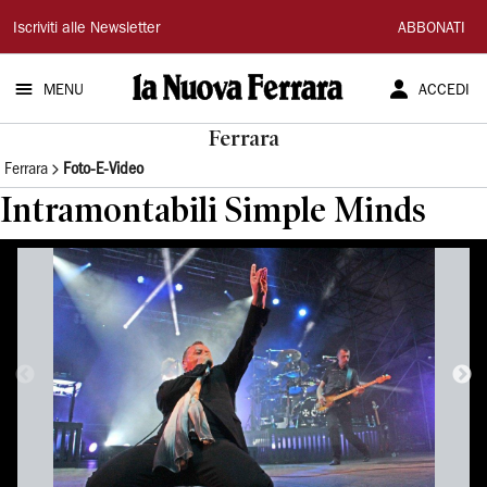
La
Iscriviti alle Newsletter
ABBONATI
Nuova
MENU
ACCEDI
Ferrara
Ferrara
Ferrara
Foto-E-Video
Intramontabili Simple Minds