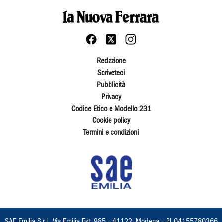
Redazione
Scriveteci
Pubblicità
Privacy
Codice Etico e Modello 231
Cookie policy
Termini e condizioni
SAE Emilia S.r.l., Via Emilia Est, 985 – 41122, Modena – PI 04155780366