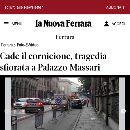
La
Iscriviti alle Newsletter
ABBONATI
Nuova
MENU
ACCEDI
Ferrara
Ferrara
Ferrara
Foto-E-Video
Cade il cornicione, tragedia
sfiorata a Palazzo Massari