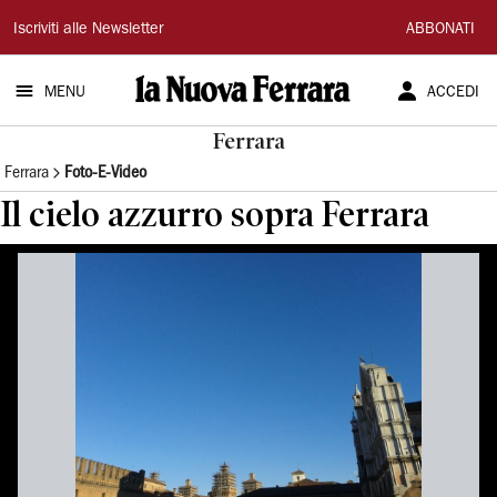
La
Iscriviti alle Newsletter
ABBONATI
Nuova
MENU
ACCEDI
Ferrara
Ferrara
Ferrara
Foto-E-Video
Il cielo azzurro sopra Ferrara