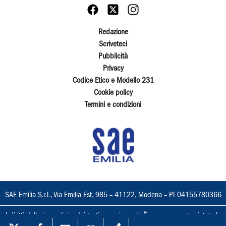
Redazione
Scriveteci
Pubblicità
Privacy
Codice Etico e Modello 231
Cookie policy
Termini e condizioni
SAE Emilia S.r.l., Via Emilia Est, 985 – 41122, Modena – PI 04155780366
I diritti delle immagini e dei testi sono riservati. È espressamente vietata la