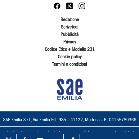
Redazione
Scriveteci
Pubblicità
Privacy
Codice Etico e Modello 231
Cookie policy
Termini e condizioni
SAE Emilia S.r.l., Via Emilia Est, 985 – 41122, Modena – PI 04155780366
I diritti delle immagini e dei testi sono riservati. È espressamente vietata la