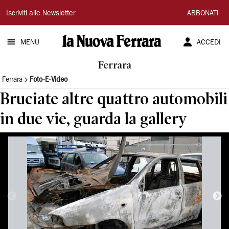
La
Iscriviti alle Newsletter
ABBONATI
Nuova
MENU
ACCEDI
Ferrara
Ferrara
Ferrara
Foto-E-Video
Bruciate altre quattro automobili
in due vie, guarda la gallery