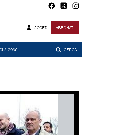
ACCEDI
ABBONATI
OLA 2030
CERCA