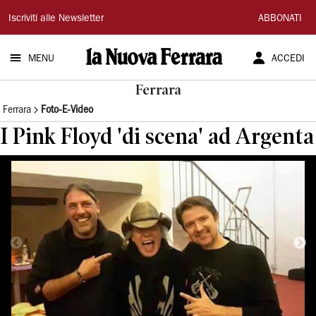
La
Iscriviti alle Newsletter
ABBONATI
Nuova
MENU
ACCEDI
Ferrara
Ferrara
Ferrara
Foto-E-Video
I Pink Floyd 'di scena' ad Argenta