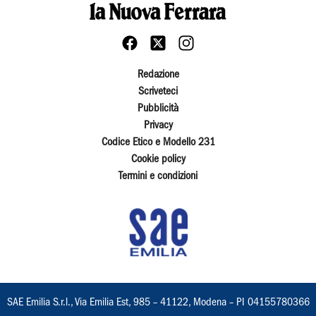
Redazione
Scriveteci
Pubblicità
Privacy
Codice Etico e Modello 231
Cookie policy
Termini e condizioni
SAE Emilia S.r.l., Via Emilia Est, 985 – 41122, Modena – PI 04155780366