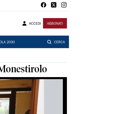
ACCEDI
ABBONATI
OLA 2030
CERCA
 Monestirolo