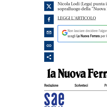
Nicola Lodi (Lega) punta il
sopralluogo della "Nuova 
LEGGI L'ARTICOLO
Non lasciare decidere l'algor
scegli
La Nuova Ferrara
per l
Redazione
Scriveteci
P