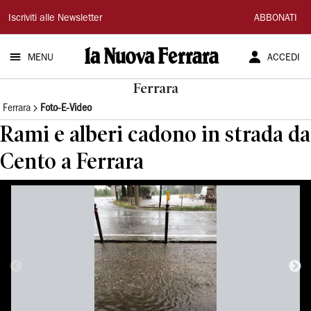
La
Iscriviti alle Newsletter
ABBONATI
Nuova
MENU
ACCEDI
Ferrara
Ferrara
Ferrara
Foto-E-Video
Rami e alberi cadono in strada da
Cento a Ferrara