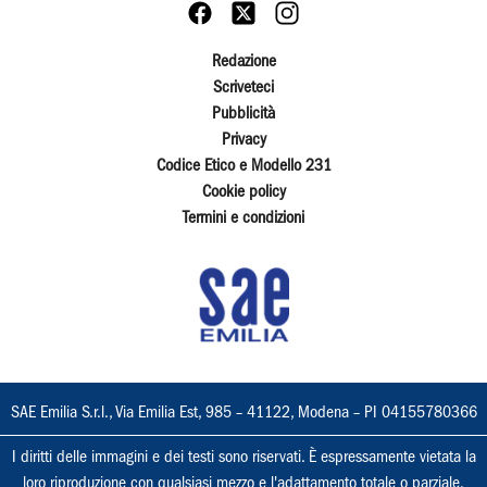
Redazione
Scriveteci
Pubblicità
Privacy
Codice Etico e Modello 231
Cookie policy
Termini e condizioni
SAE Emilia S.r.l., Via Emilia Est, 985 – 41122, Modena – PI 04155780366
I diritti delle immagini e dei testi sono riservati. È espressamente vietata la
loro riproduzione con qualsiasi mezzo e l'adattamento totale o parziale.