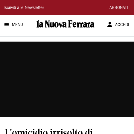
La
Iscriviti alle Newsletter
ABBONATI
Nuova
MENU
ACCEDI
Ferrara
L'omicidio irrisolto di