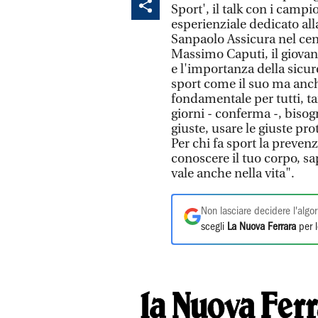
Sport', il talk con i camp
esperienziale dedicato all
Sanpaolo Assicura nel cent
Massimo Caputi, il giovan
e l'importanza della sicur
sport come il suo ma anche 
fondamentale per tutti, tan
giorni - conferma -, bisog
giuste, usare le giuste pr
Per chi fa sport la preven
conoscere il tuo corpo, s
vale anche nella vita".
Non lasciare decidere l'algor
scegli
La Nuova Ferrara
per l