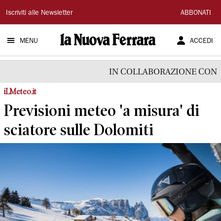
La
Iscriviti alle Newsletter
ABBONATI
Nuova
MENU
ACCEDI
Ferrara
IN COLLABORAZIONE CON
iLMeteo.it
Previsioni meteo 'a misura' di
sciatore sulle Dolomiti