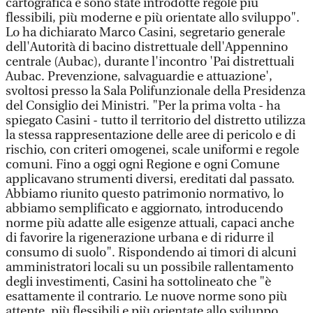
cartografica e sono state introdotte regole più
flessibili, più moderne e più orientate allo sviluppo".
Lo ha dichiarato Marco Casini, segretario generale
dell'Autorità di bacino distrettuale dell'Appennino
centrale (Aubac), durante l'incontro 'Pai distrettuali
Aubac. Prevenzione, salvaguardie e attuazione',
svoltosi presso la Sala Polifunzionale della Presidenza
del Consiglio dei Ministri. "Per la prima volta - ha
spiegato Casini - tutto il territorio del distretto utilizza
la stessa rappresentazione delle aree di pericolo e di
rischio, con criteri omogenei, scale uniformi e regole
comuni. Fino a oggi ogni Regione e ogni Comune
applicavano strumenti diversi, ereditati dal passato.
Abbiamo riunito questo patrimonio normativo, lo
abbiamo semplificato e aggiornato, introducendo
norme più adatte alle esigenze attuali, capaci anche
di favorire la rigenerazione urbana e di ridurre il
consumo di suolo". Rispondendo ai timori di alcuni
amministratori locali su un possibile rallentamento
degli investimenti, Casini ha sottolineato che "è
esattamente il contrario. Le nuove norme sono più
attente, più flessibili e più orientate allo sviluppo,