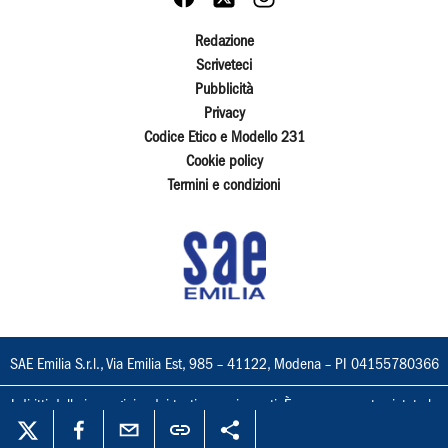
Redazione
Scriveteci
Pubblicità
Privacy
Codice Etico e Modello 231
Cookie policy
Termini e condizioni
SAE Emilia S.r.l., Via Emilia Est, 985 – 41122, Modena – PI 04155780366
I diritti delle immagini e dei testi sono riservati. È espressamente vietata la
loro riproduzione con qualsiasi mezzo e l'adattamento totale o parziale.