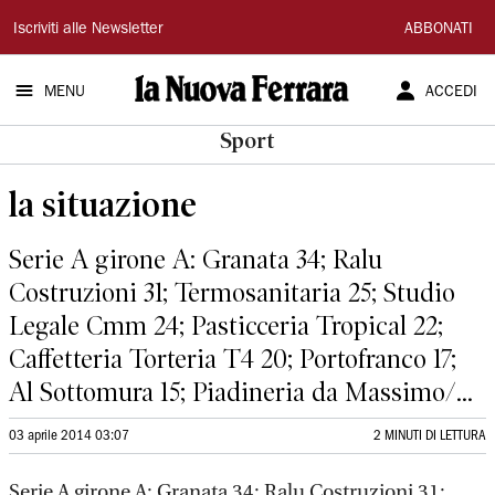
La
Iscriviti alle Newsletter
ABBONATI
Nuova
MENU
ACCEDI
Ferrara
Sport
la situazione
Serie A girone A: Granata 34; Ralu
Costruzioni 31; Termosanitaria 25; Studio
Legale Cmm 24; Pasticceria Tropical 22;
Caffetteria Torteria T4 20; Portofranco 17;
Al Sottomura 15; Piadineria da Massimo/...
03 aprile 2014 03:07
2 MINUTI DI LETTURA
Serie A girone A: Granata 34; Ralu Costruzioni 31;