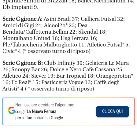
Spartak/Simon di Brazzan 18; Banca Mediolanum 14;
Db Impianti 9.
Serie C girone A:
Asini Bradi 37; Galliera Futsal 32;
Amici di Gigi 24; Alcool2o* 23; Dea
Bendata/Caffetteria Bellini 22; Skendal 18;
Montalbano United 16; Hsg Ferrara 16;
Ple/Tabaccheria Malborghetto 11; Atletico Futsal* 5;
Civic* 4 (* osservato turno di riposo)
Serie C girone B:
Club Infinity 30; Gelateria Le Mura
26; Snoopy Bar 26; Dolce e Nero Cafè Cassana 25;
Atletico 24; Siever 19; Bar Tropical 18; Orangeproton*
16; Fc Real* 15; Pasticceria Vogue 13; Caffè degli
Artisti* 4 ( * osservato turno di riposo)
Non lasciare decidere l'algoritmo:
CLICCA QUI
scegli
La Nuova Ferrara
per le tue notizie su Google