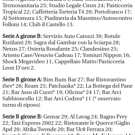
Termosanitaria 25; Studio Legale Cmm 24; Pasticceria
Tropical 22; Caffetteria Torteria T4 20; Portofranco 17;
Al Sottomura 15; Piadineria da Massimo/Autoscontro
Folloni 14; Club il Castello 13.
Serie A girone B:
Servizio Auto Catozzi 30; Rotule
Rutilanti 29; Sagra dal Gambar con la Sciarpa 28;
Nexus 27; Osteria Rosafante 25; Clandestino 25;
Ariosto Case/Vesuvio Cadeau 17; Yomiuri Nippon 16;
Shock Megavideo 11; Cappellaio Matto/Pasticceria
Leon D'oro 2.
Serie B girone A:
Bim Bum Bar 27; Bar Ristorantino
iSev* 26; Ream 25; Patchanka* 22; La Bottega del Pane
21; Bar Asso di Cuori* 19; Oficina* 24 17; Bar Arci
Sabbioncello 12; Bar Arci Codrea* 11 (* osservato
turno di riposo)
Serie B girone B:
Gemar 29; Al Lavag 24; Bagno Prey
22; Taxi Express 2002 22; Ristorante le Querce/Giglio
Apd 20; Afrika Twende 20; Bar Uc8 Ferrara 20;