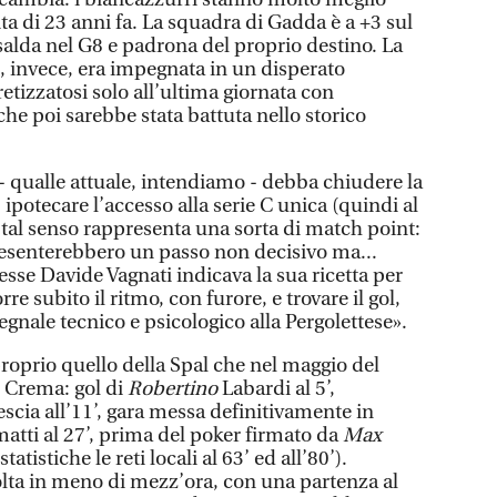
ita di 23 anni fa. La squadra di Gadda è a +3 sul
lda nel G8 e padrona del proprio destino. La
, invece, era impegnata in un disperato
etizzatosi solo all’ultima giornata con
 che poi sarebbe stata battuta nello storico
 - qualle attuale, intendiamo - debba chiudere la
, ipotecare l’accesso alla serie C unica (quindi al
 tal senso rappresenta una sorta di match point:
esenterebbero un passo non decisivo ma...
diesse Davide Vagnati indicava la sua ricetta per
re subito il ritmo, con furore, e trovare il gol,
gnale tecnico e psicologico alla Pergolettese».
proprio quello della Spal che nel maggio del
i Crema: gol di
Robertino
Labardi al 5’,
scia all’11’, gara messa definitivamente in
atti al 27’, prima del poker firmato da
Max
tatistiche le reti locali al 63’ ed all’80’).
lta in meno di mezz’ora, con una partenza al