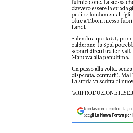
fulmicotone. La stessa ch
davvero essere la strada g
pedine fondamentali (gli sq
oltre a Tiboni messo fuori
Landi.
Salendo a quota 51, prim
calderone, la Spal potrebb
scontri diretti tra le riva
Mantova alla penultima.
Un passo alla volta, senza
disperata, centrarli). Ma 
La storia va scritta di nu
©RIPRODUZIONE RISER
Non lasciare decidere l'algor
scegli
La Nuova Ferrara
per l