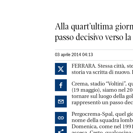
Alla quart’ultima giorn
passo decisivo verso la
03 aprile 2014 04:13
FERRARA. Stessa città, st
storia va scritta di nuovo. 
Crema, stadio “Voltini”, q
(19 maggio), siamo nel 201
tornare sul luogo della go
rappresentò un passo deci
Pergocrema-Spal, quel gio
nome della squadra lomba
Domenica, come nel 1991, 
ascesa. Certo, qualcosina