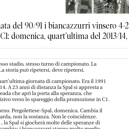
ata del 90/91 i biancazzurri vinsero 4-2
 C1: domenica, quart’ultima del 2013/14, 
esso stadio, stesso turno di campionato. La
La storia può ripetersi, deve ripetersi.
uart’ultima giornata di campionato. Era il 1991
4. A 23 anni di distanza la Spal si appresta a
leada che aprì la porta alla speranza, che
sivo verso lo spareggio della promozione in C1.
rno. Pergolettese-Spal, domenica. Cambia il
rda, non la sostanza. Non le coincidenze.
la Spal si giocherà molte delle speranze di
 cambia: i biancazzurri stanno molto meglio