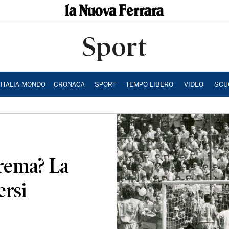
Sport
ITALIA MONDO
CRONACA
SPORT
TEMPO LIBERO
VIDEO
SCU
Crema? La
ersi