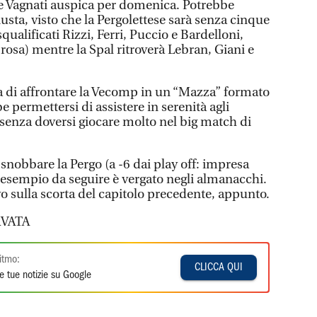
e Vagnati auspica per domenica. Potrebbe
iusta, visto che la Pergolettese sarà senza cinque
ualificati Rizzi, Ferri, Puccio e Bardelloni,
 rosa) mentre la Spal ritroverà Lebran, Giani e
a di affrontare la Vecomp in un “Mazza” formato
e permettersi di assistere in serenità agli
li, senza doversi giocare molto nel big match di
 snobbare la Pergo (a -6 dai play off: impresa
l’esempio da seguire è vergato negli almanacchi.
ovo sulla scorta del capitolo precedente, appunto.
VATA
itmo:
CLICCA QUI
e tue notizie su Google