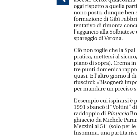
oggi rispetto a quella part
nono posto, dunque ben sa
formazione di Gibì Fabbri
tentativo di rimonta concr
l’aggancio alla Solbiatese
spareggio di Verona.
Ciò non toglie che la Spal
pratica, mettersi al sicuro
piano di sopra). Crema in
tre punti domenica rappr
quasi. E l’altro giorno il 
riuscirci: «Bisognerà impor
per mandare un preciso se
L’esempio cui ispirarsi è 
1991 sbancò il “Voltini” d
raddoppio di
Pinuccio
Bre
ghiaccio da Michele Param
Mezzini al 51’ (solo per le s
Insomma, una partita riso