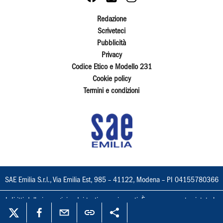
Redazione
Scriveteci
Pubblicità
Privacy
Codice Etico e Modello 231
Cookie policy
Termini e condizioni
SAE Emilia S.r.l., Via Emilia Est, 985 – 41122, Modena – PI 04155780366
I diritti delle immagini e dei testi sono riservati. È espressamente vietata la
loro riproduzione con qualsiasi mezzo e l'adattamento totale o parziale.