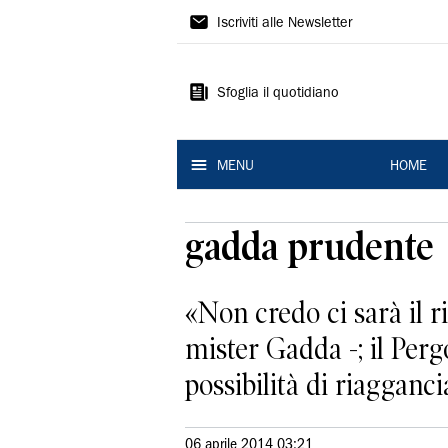
La
Iscriviti alle Newsletter
Nuova
Ferrara
Sfoglia il quotidiano
MENU
HOME
gadda prudente
«Non credo ci sarà il r
mister Gadda -; il Perg
possibilità di riaggancia
06 aprile 2014 03:21