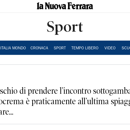
Sport
ITALIA MONDO
CRONACA
SPORT
TEMPO LIBERO
VIDEO
SCU
ischio di prendere l’incontro sottogamba
ocrema è praticamente all’ultima spiaggi
re...