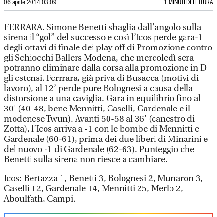
06 aprile 2014 03:09
1 MINUTI DI LETTURA
FERRARA. Simone Benetti sbaglia dall’angolo sulla
sirena il “gol” del successo e così l’Icos perde gara-1
degli ottavi di finale dei play off di Promozione contro
gli Schiocchi Ballers Modena, che mercoledì sera
potranno eliminare dalla corsa alla promozione in D
gli estensi. Ferrrara, già priva di Busacca (motivi di
lavoro), al 12’ perde pure Bolognesi a causa della
distorsione a una caviglia. Gara in equilibrio fino al
30’ (40-48, bene Mennitti, Caselli, Gardenale e il
modenese Twun). Avanti 50-58 al 36’ (canestro di
Zotta), l’Icos arriva a -1 con le bombe di Mennitti e
Gardenale (60-61), prima dei due liberi di Minarini e
del nuovo -1 di Gardenale (62-63). Punteggio che
Benetti sulla sirena non riesce a cambiare.
Icos: Bertazza 1, Benetti 3, Bolognesi 2, Munaron 3,
Caselli 12, Gardenale 14, Mennitti 25, Merlo 2,
Aboulfath, Campi.