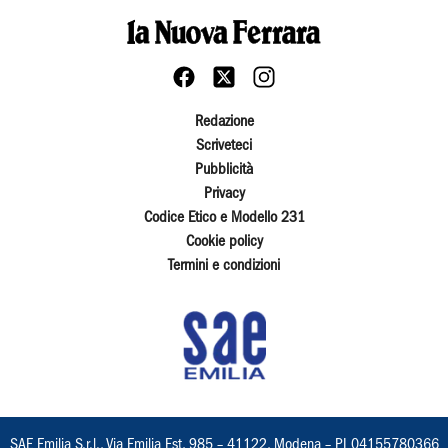
Redazione
Scriveteci
Pubblicità
Privacy
Codice Etico e Modello 231
Cookie policy
Termini e condizioni
SAE Emilia S.r.l., Via Emilia Est, 985 – 41122, Modena – PI 04155780366