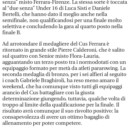
senza” misto Ferrara-Firenze. La stessa sorte è toccata
al “due senza” Under 16 di Luca Sisti e Daniele
Bertelli, che hanno dato il meglio anche nella
semifinale, non qualificandosi per una finale molto
selettiva e concludendo la gara al quarto posto nella
finale B.
Ad arrotondare il medagliere del Cus Ferrara è
ritornato in grande stile Pierre Calderoni, che è salito
sul quattro con Senior misto Flora-Lauria,
agguantando un terzo posto tra i normodotati con un
equipaggio formato per metà da atleti pararowing. La
seconda medaglia di bronzo, per i sei alfieri al seguito
i coach Gabriele Braghiroli, ha reso meno amaro il
weekend, che ha comunque visto tutti gli equipaggi
arancio del Cus battagliare con la giusta
determinazione giungendo, tuttavia, qualche volta di
troppo al limite della qualificazione per la finale. Il
risultato avrà comunque il suo risvolto positivo: la
consapevolezza di avere un ottimo bagaglio di
allenamento per poter competere.