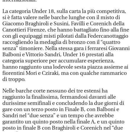
La categoria Under 18, sulla carta la più competitiva,
si è fatta valere nelle barche lunghe con il misto di
Giacomo Braghiroli e Susini, Favilli e Corenich della
Canottieri Firenze, che hanno battagliato fino alla fine
con gli equipaggi misti pilotati dalla Federcanottaggio
raccogliendo la medaglia di bronzo con il “quattro
senza” timoniere. Nella stessa gara i ferraresi Giovanni
Balboni e Vittorio Sandri, Under 16 prestati alla
categoria superiore per accumulare esperienza,
hanno raggiunto una lodevole sesta piazza assieme ai
fiorentini Mori e Cziraki, ma con qualche rammarico
di troppo.
Nelle barche corte nessuno dei tre estensi ha
raggiunto la finalissima, fermandosi davanti alle
durissime semifinali e concludendo la due giorni di
gare con un terzo posto in Finale B, con Balboni e
Sandri nel “due senza” e un tempo che avrebbe
garantito un quinto posto nella finale A, e un quinto
posto in finale B con Braghiroli e Corenich nel “due