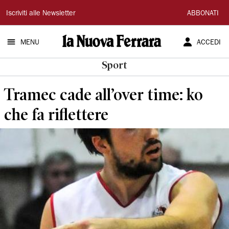
La
Iscriviti alle Newsletter
ABBONATI
Nuova
MENU
ACCEDI
Ferrara
Sport
Tramec cade all’over time: ko
che fa riflettere