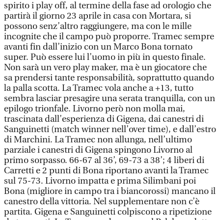
spirito i play off, al termine della fase ad orologio che
partirà il giorno 23 aprile in casa con Mortara, si
possono senz’altro raggiungere, ma con le mille
incognite che il campo può proporre. Tramec sempre
avanti fin dall’inizio con un Marco Bona tornato
super. Può essere lui l’uomo in più in questo finale.
Non sarà un vero play maker, ma è un giocatore che
sa prendersi tante responsabilità, soprattutto quando
la palla scotta. La Tramec vola anche a +13, tutto
sembra lasciar presagire una serata tranquilla, con un
epilogo trionfale. Livorno però non molla mai,
trascinata dall’esperienza di Gigena, dai canestri di
Sanguinetti (match winner nell’over time), e dall’estro
di Marchini. La Tramec non allunga, nell’ultimo
parziale i canestri di Gigena spingono Livorno al
primo sorpasso. 66-67 al 36’, 69-73 a 38’; 4 liberi di
Carretti e 2 punti di Bona riportano avanti la Tramec
sul 75-73. Livorno impatta e prima Silimbani poi
Bona (migliore in campo tra i biancorossi) mancano il
canestro della vittoria. Nel supplementare non c’è
partita. Gigena e Sanguinetti colpiscono a ripetizione