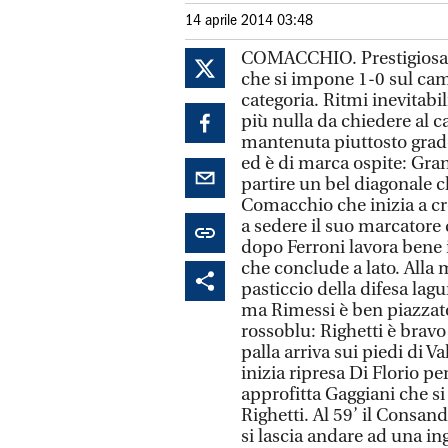
14 aprile 2014 03:48
COMACCHIO. Prestigiosa v
che si impone 1-0 sul cam
categoria. Ritmi inevitab
più nulla da chiedere al 
mantenuta piuttosto grade
ed è di marca ospite: Grand
partire un bel diagonale ch
Comacchio che inizia a cre
a sedere il suo marcatore 
dopo Ferroni lavora bene i
che conclude a lato. Alla m
pasticcio della difesa lagu
ma Rimessi è ben piazzato e
rossoblu: Righetti è bravo 
palla arriva sui piedi di V
inizia ripresa Di Florio pe
approfitta Gaggiani che si 
Righetti. Al 59’ il Consa
si lascia andare ad una in