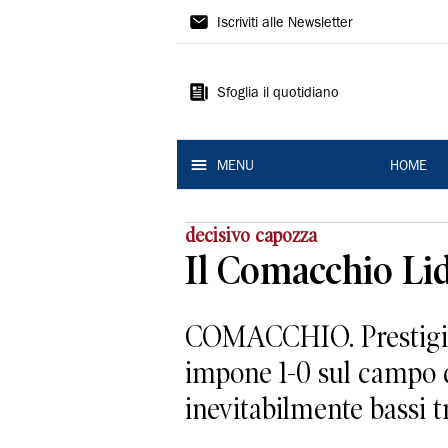
La
Iscriviti alle Newsletter
Nuova
Ferrara
Sfoglia il quotidiano
MENU
HOME
decisivo capozza
Il Comacchio Li
COMACCHIO. Prestigiosa
impone 1-0 sul campo d
inevitabilmente bassi t