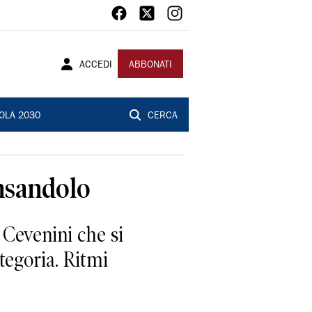
ACCEDI
ABBONATI
OLA 2030
CERCA
nsandolo
Cevenini che si
tegoria. Ritmi