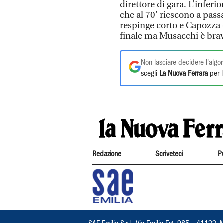
direttore di gara. L’inferi
che al 70’ riescono a pass
respinge corto e Capozza è 
finale ma Musacchi è bravo
Non lasciare decidere l'algor
scegli
La Nuova Ferrara
per l
Redazione
Scriveteci
P