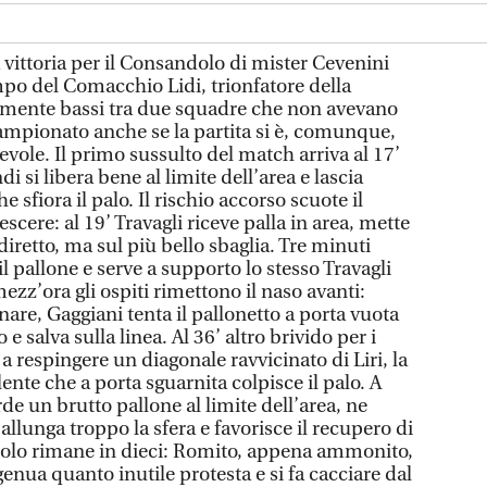
ittoria per il Consandolo di mister Cevenini
po del Comacchio Lidi, trionfatore della
ilmente bassi tra due squadre che non avevano
campionato anche se la partita si è, comunque,
vole. Il primo sussulto del match arriva al 17’
i si libera bene al limite dell’area e lascia
e sfiora il palo. Il rischio accorso scuote il
scere: al 19’ Travagli riceve palla in area, mette
diretto, ma sul più bello sbaglia. Tre minuti
l pallone e serve a supporto lo stesso Travagli
ezz’ora gli ospiti rimettono il naso avanti:
nare, Gaggiani tenta il pallonetto a porta vuota
 salva sulla linea. Al 36’ altro brivido per i
a respingere un diagonale ravvicinato di Liri, la
alente che a porta sguarnita colpisce il palo. A
rde un brutto pallone al limite dell’area, ne
allunga troppo la sfera e favorisce il recupero di
ndolo rimane in dieci: Romito, appena ammonito,
genua quanto inutile protesta e si fa cacciare dal