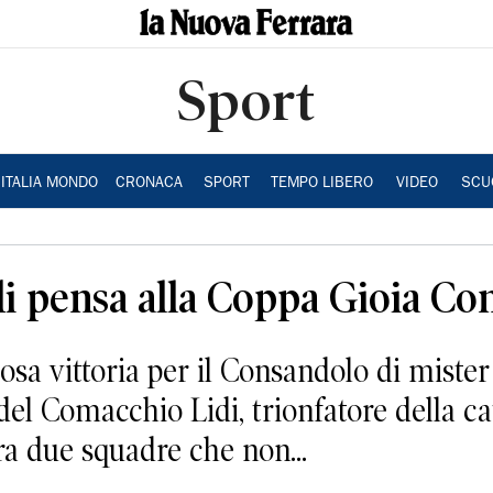
Sport
ITALIA MONDO
CRONACA
SPORT
TEMPO LIBERO
VIDEO
SCU
di pensa alla Coppa Gioia Co
 vittoria per il Consandolo di mister 
el Comacchio Lidi, trionfatore della ca
ra due squadre che non...