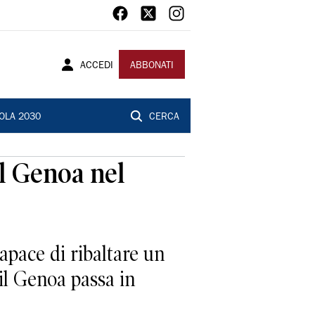
ACCEDI
ABBONATI
OLA 2030
CERCA
il Genoa nel
apace di ribaltare un
il Genoa passa in