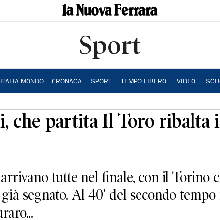
Sport
ITALIA MONDO
CRONACA
SPORT
TEMPO LIBERO
VIDEO
SCU
 che partita Il Toro ribalta 
ivano tutte nel finale, con il Torino c
 già segnato. Al 40' del secondo tempo 
raro...