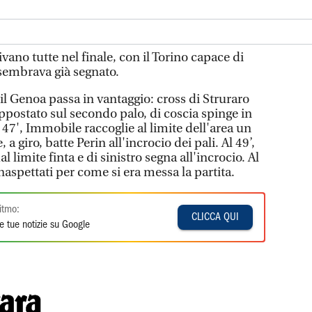
no tutte nel finale, con il Torino capace di
 sembrava già segnato.
l Genoa passa in vantaggio: cross di Struraro
 appostato sul secondo palo, di coscia spinge in
l 47', Immobile raccoglie al limite dell'area un
a giro, batte Perin all'incrocio dei pali. Al 49’,
limite finta e di sinistro segna all'incrocio. Al
naspettati per come si era messa la partita.
itmo:
CLICCA QUI
e tue notizie su Google