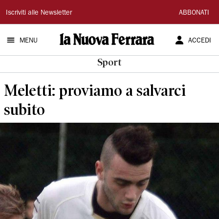
La
Iscriviti alle Newsletter
ABBONATI
Nuova
MENU
ACCEDI
Ferrara
Sport
Meletti: proviamo a salvarci
subito