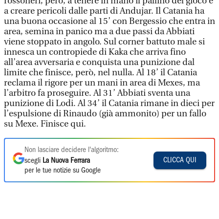
rossoneri, però, a tenere in mano il pallino del gioco e
a creare pericoli dalle parti di Andujar. Il Catania ha
una buona occasione al 15’ con Bergessio che entra in
area, semina in panico ma a due passi da Abbiati
viene stoppato in angolo. Sul corner battuto male si
innesca un contropiede di Kaka che arriva fino
all’area avversaria e conquista una punizione dal
limite che finisce, però, nel nulla. Al 18’ il Catania
reclama il rigore per un mani in area di Mexes, ma
l’arbitro fa proseguire. Al 31’ Abbiati sventa una
punizione di Lodi. Al 34’ il Catania rimane in dieci per
l’espulsione di Rinaudo (già ammonito) per un fallo
su Mexe. Finisce qui.
Non lasciare decidere l'algoritmo:
CLICCA QUI
scegli
La Nuova Ferrara
per le tue notizie su Google