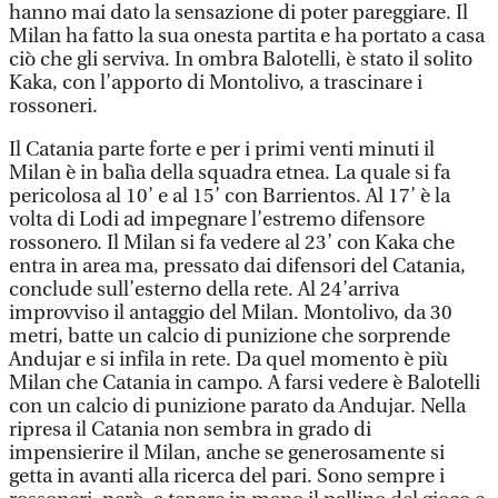
hanno mai dato la sensazione di poter pareggiare. Il
Milan ha fatto la sua onesta partita e ha portato a casa
ciò che gli serviva. In ombra Balotelli, è stato il solito
Kaka, con l’apporto di Montolivo, a trascinare i
rossoneri.
Il Catania parte forte e per i primi venti minuti il
Milan è in balìa della squadra etnea. La quale si fa
pericolosa al 10’ e al 15’ con Barrientos. Al 17’ è la
volta di Lodi ad impegnare l’estremo difensore
rossonero. Il Milan si fa vedere al 23’ con Kaka che
entra in area ma, pressato dai difensori del Catania,
conclude sull’esterno della rete. Al 24’arriva
improvviso il antaggio del Milan. Montolivo, da 30
metri, batte un calcio di punizione che sorprende
Andujar e si infila in rete. Da quel momento è più
Milan che Catania in campo. A farsi vedere è Balotelli
con un calcio di punizione parato da Andujar. Nella
ripresa il Catania non sembra in grado di
impensierire il Milan, anche se generosamente si
getta in avanti alla ricerca del pari. Sono sempre i