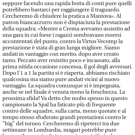
seppure facendo una rapida botta di conti pure quelli
potrebbero bastarci per raggiungere il traguardo.
Cercheremo di chiudere la pratica a Mantova». Al
patron biancazzurro non è dispiaciuta la prestazione
della squadra: «Mentre a Crema avevamo assistito ad
una gara in cui forse i ragazzi sembravano essersi
accontentati del punto, contro la Virtus Vecomp la
prestazione è stata di gran lunga migliore. Siamo
andati in vantaggio con merito, dopo aver creato
tanto. Peccato aver resistito poco e incassato, alla
prima nitida occasione concessa, il gol degli avversari.
Dopo l'1 a 1 la partita si è riaperta, abbiamo rischiato
qualcosina ma siamo pure andati vicini al nuovo
vantaggio. La squadra comunque si è impegnata,
anche se nel finale è venuta meno la freschezza. La
prossima sfida? Va detto che molto spesso in questo
campionato la Spal ha faticato più di frequente
contro delle squadre, sulla carta, meno quotate e al
tempo stesso sfoderato grandi prestazioni contro le
"big" del torneo. Cercheremo di ripeterci tra due
settimane in Lombardia, magari potrebbe pure