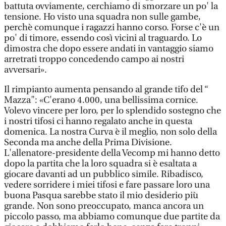
battuta ovviamente, cerchiamo di smorzare un po' la
tensione. Ho visto una squadra non sulle gambe,
perchè comunque i ragazzi hanno corso. Forse c'è un
po' di timore, essendo così vicini al traguardo. Lo
dimostra che dopo essere andati in vantaggio siamo
arretrati troppo concedendo campo ai nostri
avversari».
Il rimpianto aumenta pensando al grande tifo del “
Mazza": «C'erano 4.000, una bellissima cornice.
Volevo vincere per loro, per lo splendido sostegno che
i nostri tifosi ci hanno regalato anche in questa
domenica. La nostra Curva è il meglio, non solo della
Seconda ma anche della Prima Divisione.
L'allenatore-presidente della Vecomp mi hanno detto
dopo la partita che la loro squadra si è esaltata a
giocare davanti ad un pubblico simile. Ribadisco,
vedere sorridere i miei tifosi e fare passare loro una
buona Pasqua sarebbe stato il mio desiderio più
grande. Non sono preoccupato, manca ancora un
piccolo passo, ma abbiamo comunque due partite da