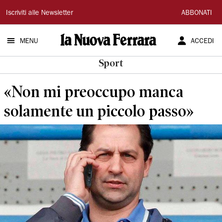
La
Iscriviti alle Newsletter
ABBONATI
Nuova
MENU
ACCEDI
Ferrara
Sport
«Non mi preoccupo manca
solamente un piccolo passo»