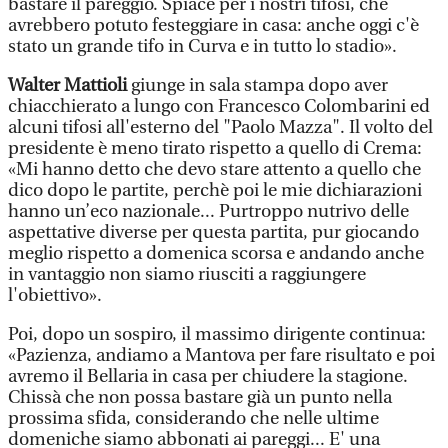
bastare il pareggio. Spiace per i nostri tifosi, che
avrebbero potuto festeggiare in casa: anche oggi c'è
stato un grande tifo in Curva e in tutto lo stadio».
Walter Mattioli
giunge in sala stampa dopo aver
chiacchierato a lungo con Francesco Colombarini ed
alcuni tifosi all'esterno del "Paolo Mazza". Il volto del
presidente è meno tirato rispetto a quello di Crema:
«Mi hanno detto che devo stare attento a quello che
dico dopo le partite, perchè poi le mie dichiarazioni
hanno un’eco nazionale... Purtroppo nutrivo delle
aspettative diverse per questa partita, pur giocando
meglio rispetto a domenica scorsa e andando anche
in vantaggio non siamo riusciti a raggiungere
l'obiettivo».
Poi, dopo un sospiro, il massimo dirigente continua:
«Pazienza, andiamo a Mantova per fare risultato e poi
avremo il Bellaria in casa per chiudere la stagione.
Chissà che non possa bastare già un punto nella
prossima sfida, considerando che nelle ultime
domeniche siamo abbonati ai pareggi... E' una