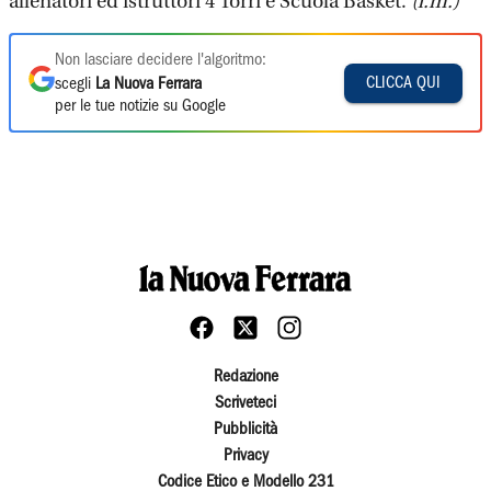
allenatori ed istruttori 4 Torri e Scuola Basket.
(l.m.)
Non lasciare decidere l'algoritmo:
CLICCA QUI
scegli
La Nuova Ferrara
per le tue notizie su Google
Redazione
Scriveteci
Pubblicità
Privacy
Codice Etico e Modello 231