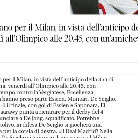
 per il Milan, in vista dell’anticipo d
 all’Olimpico alle 20.45, con un’amiche
r il Milan, in vista dell’anticipo della 35a di
, venerdì all’Olimpico alle 20.45, con
tempo contro la Vergiatese, Eccellenza
hanno preso parte Essien, Muntari, De Sciglio,
0 il finale, con gol di Essien e Saponara, El
aarawy punta a rientrare per il derby del 4
unciare a De Jong, squalificato. Potrebbe
livo, in difesa De Sciglio si giocherà una
per la corsia di destra. «Il Real Madrid? Nella
 De Sciglio si è ripreso il suo spazio al Milan,