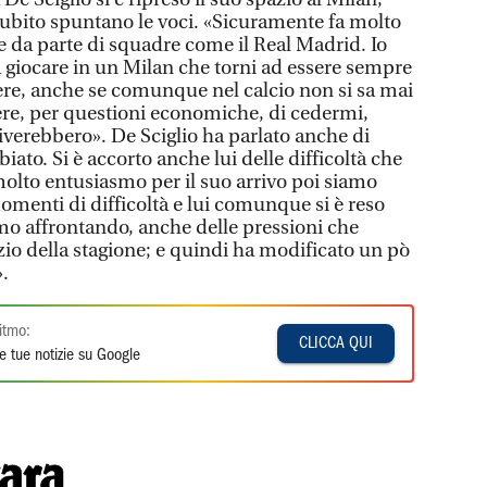
 subito spuntano le voci. «Sicuramente fa molto
se da parte di squadre come il Real Madrid. Io
 giocare in un Milan che torni ad essere sempre
ere, anche se comunque nel calcio non si sa mai
dere, per questioni economiche, di cedermi,
rriverebbero». De Sciglio ha parlato anche di
ato. Si è accorto anche lui delle difficoltà che
molto entusiasmo per il suo arrivo poi siamo
 momenti di difficoltà e lui comunque si è reso
mo affrontando, anche delle pressioni che
io della stagione; e quindi ha modificato un pò
».
itmo:
CLICCA QUI
e tue notizie su Google