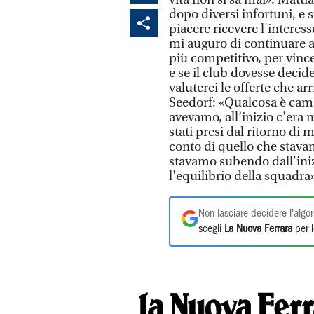
dopo diversi infortuni, e
piacere ricevere l'interes
mi auguro di continuare a
più competitivo, per vinc
e se il club dovesse deci
valuterei le offerte che a
Seedorf: «Qualcosa è cambi
avevamo, all’inizio c'era 
stati presi dal ritorno di
conto di quello che stava
stavamo subendo dall'iniz
l'equilibrio della squadra
Non lasciare decidere l'algor
scegli
La Nuova Ferrara
per l