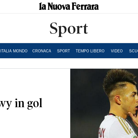
Sport
ITALIA MONDO
CRONACA
SPORT
TEMPO LIBERO
VIDEO
SCU
wy in gol