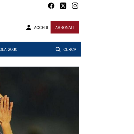
ACCEDI
ABBONATI
OLA 2030
CERCA