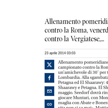
Allenamento pomeridiano
contro la Roma, venerdì
contro la Vergiatese,...
23 aprile 2014 03:03
Allenamento pomeridiano pe
campionato contro la Roma
un’amichevole di 30’ per 
Lombardia. Alla sgambata 
Petagna ed El Shaarawy: 4-
Shaarawy e Petagna. El Sh
maggio. Seedorf dovrà rin
giocare Muntari, con Monto
maglia con Abate e Bonera 
vita non si sa mai». Mattia