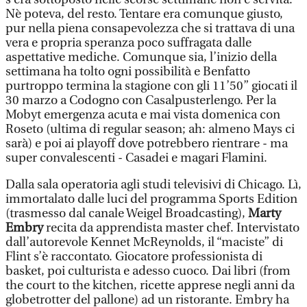
Nè poteva, del resto. Tentare era comunque giusto,
pur nella piena consapevolezza che si trattava di una
vera e propria speranza poco suffragata dalle
aspettative mediche. Comunque sia, l’inizio della
settimana ha tolto ogni possibilità e Benfatto
purtroppo termina la stagione con gli 11’50” giocati il
30 marzo a Codogno con Casalpusterlengo. Per la
Mobyt emergenza acuta e mai vista domenica con
Roseto (ultima di regular season; ah: almeno Mays ci
sarà) e poi ai playoff dove potrebbero rientrare - ma
super convalescenti - Casadei e magari Flamini.
Dalla sala operatoria agli studi televisivi di Chicago. Lì,
immortalato dalle luci del programma Sports Edition
(trasmesso dal canale Weigel Broadcasting),
Marty
Embry
recita da apprendista master chef. Intervistato
dall’autorevole Kennet McReynolds, il “maciste” di
Flint s’è raccontato. Giocatore professionista di
basket, poi culturista e adesso cuoco. Dai libri (from
the court to the kitchen, ricette apprese negli anni da
globetrotter del pallone) ad un ristorante. Embry ha