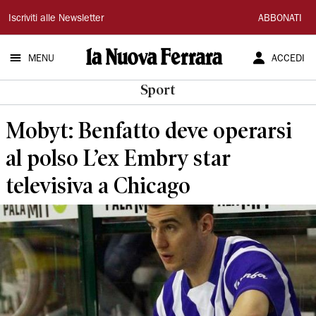
La
Iscriviti alle Newsletter
ABBONATI
Nuova
MENU
ACCEDI
Ferrara
Sport
Mobyt: Benfatto deve operarsi
al polso L’ex Embry star
televisiva a Chicago