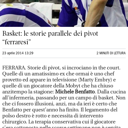
Basket: le storie parallele dei pivot
“ferraresi”
23 aprile 2014 13:29
2 MINUTI DI LETTURA
FERRARA. Storie di pivot, si incrociano in the court.
Quelle di un amatissimo ex che ormai è uno chef
provetto ed appare in televisione (Marty Embry) e
quelle di un giocatore della Mobyt che ha chiuso
anzitempo la stagione:
Michele Benfatto
. Dalla cucina
all’infermeria, passando per un campo di basket. Non
che ci fossero illusioni, anzi, ma da ieri è certo che
Benfatto per quest’anno ha finito. Il legamento del
polso destro è rotto e necessita di intervento
chirurgico. La terapia conservativa cui il giocatore
s’era sottoposto nelle scorse settimane non è servita.