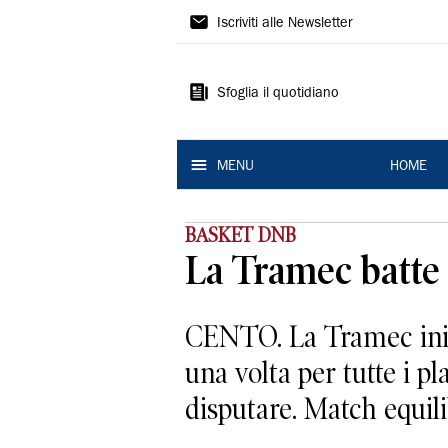
La
Iscriviti alle Newsletter
Nuova
Ferrara
Sfoglia il quotidiano
MENU
HOME
BASKET DNB
La Tramec batte 
CENTO. La Tramec inizi
una volta per tutte i pl
disputare. Match equilib