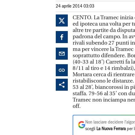
24 aprile 2014 03:03
CENTO. La Tramec inizia c
ed ipoteca una volta per t
altre tre partite da dispu
padrona del campo. In avvi
rivali subendo 27 punti in
ma per vincere la Tramec d
soprattutto difendere. Bon
(40-33 al 18’) Carretti fa
8/11 al tiro e 14 rimbalzi
Mortara cerca di rientrar
ristabiliscono le distanze.
53 al 28’, biancorossi in p
staffa. 79-56 al 35’ con du
Tramec non inciampa nemm
off.
Non lasciare decidere l'algor
scegli
La Nuova Ferrara
per l