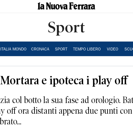
Sport
ITALIA MONDO
CRONACA
SPORT
TEMPO LIBERO
VIDEO
SCU
Mortara e ipoteca i play off
a col botto la sua fase ad orologio. Ba
ay off ora distanti appena due punti con 
rato...