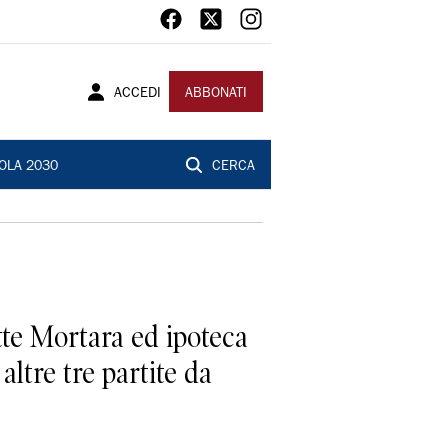
ACCEDI
ABBONATI
OLA 2030
CERCA
tte Mortara ed ipoteca
altre tre partite da