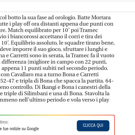
ol botto la sua fase ad orologio. Batte Mortara
utte i play off ora distanti appena due punti con
tare. Match equilibrato per 10’ poi Tramec
o i biancorossi accettano il corri e tira dei
 10’. Equilibrio assoluto, le squadre tirano bene,
eve imporre il suo gioco, sfruttare i lunghi e
a e Carretti sono in serata, la Tramec fa il vuoto
 la differenza (migliore in campo con 22 punti,
), appena 11 punti subiti nel secondo periodo.
e con Cavallaro ma a turno Bona e Carretti
 52-47 e tripla di Bona che spacca la partita. 64-
ieno controllo. Di Ikangi e Bona i canestri della
e triple di Silimbani e una di Bona. Stavolta la
eno nell’ultimo periodo e vola verso i play
itmo:
CLICCA QUI
e tue notizie su Google