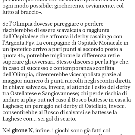
ogni modo possibile; giocheremo, ovviamente, col
lutto al braccio».
Se l’Olimpia dovesse pareggiare o perdere
rischierebbe di essere scavalcata o raggiunta
dall’Ospitalese che affronta il derby casalingo con
l’Argenta Pgv. La compagine di Ospitale Monacale in
un ipotetico arrivo a pari punti al secondo posto a
quota 45, potrebbe migliorare la differenza reti e
superare gli avversari. Stesso discorso per la Pgv che,
in caso di successo e contemporanea sconfitta
dell’Olimpia, diventerebbe vicecapolista grazie al
maggior numero di punti raccolti negli scontri diretti.
In chiave salvezza, invece, si attende l’esito del derby
tra Ostellatese e Sangiovannese; chi perde rischia di
andare ai play out nel caso il Bosco battesse in casa la
Laghese; un pareggio nel derby di Ostellato, invece,
consentirebbe al Bosco di salvarsi se battesse la
Laghese con... sei gol di scarto.
Nel
girone N
, infine, i giochi sono già fatti col