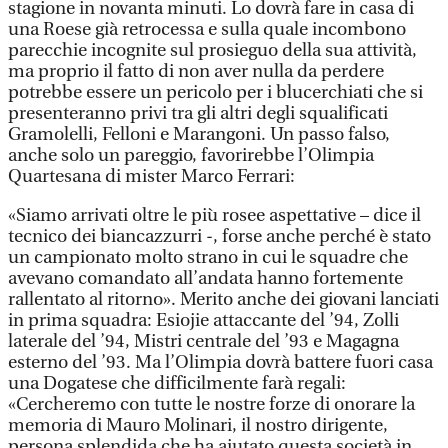
stagione in novanta minuti. Lo dovrà fare in casa di
una Roese già retrocessa e sulla quale incombono
parecchie incognite sul prosieguo della sua attività,
ma proprio il fatto di non aver nulla da perdere
potrebbe essere un pericolo per i blucerchiati che si
presenteranno privi tra gli altri degli squalificati
Gramolelli, Felloni e Marangoni. Un passo falso,
anche solo un pareggio, favorirebbe l’Olimpia
Quartesana di mister Marco Ferrari:
«Siamo arrivati oltre le più rosee aspettative – dice il
tecnico dei biancazzurri -, forse anche perché è stato
un campionato molto strano in cui le squadre che
avevano comandato all’andata hanno fortemente
rallentato al ritorno». Merito anche dei giovani lanciati
in prima squadra: Esiojie attaccante del ’94, Zolli
laterale del ’94, Mistri centrale del ’93 e Magagna
esterno del ’93. Ma l’Olimpia dovrà battere fuori casa
una Dogatese che difficilmente farà regali:
«Cercheremo con tutte le nostre forze di onorare la
memoria di Mauro Molinari, il nostro dirigente,
persona splendida che ha aiutato questa società in