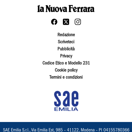
Redazione
Scriveteci
Pubblicità
Privacy
Codice Etico e Modello 231
Cookie policy
Termini e condizioni
SAE Emilia S.r.l., Via Emilia Est, 985 – 41122, Modena – PI 04155780366