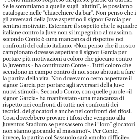
Se le sommiamo a quelle sugli “aiutini”, le possiamo
catalogare nelle “chiacchiere da bar”. Non penso che i
gli avversari della Juve aspettino il signor Garcia per
sentirsi motivati». Esternare il sospetto che le squadre
italiane contro la Juve non si impegnino al massimo,
secondo Conte è «una mancanza di rispetto» nei
confronti del calcio italiano. «Non penso che il nostro
campionato dovesse aspettare il signor Garcia per
portare più motivazioni a coloro che giocano contro
la Juventus - ha continuato Conte -. Tutti coloro che
scendono in campo contro di noi sono abituati a fare
la partita della vita. Non dovevamo certo aspettare il
signor Garcia per portare agli avversari della Juve
nuovi stimoli». Secondo Conte, con quelle parole «il
signor Garcia» ha manifestato «una mancanza di
rispetto nei confronti di tutti: nei confronti dei
tecnici, dei giocatori e anche nei confronti dei tifosi.
Cosa dovrebbero provare i tifosi che vengono alla
Juventus Stadium se pensassero che i “loro” giocatori
non stanno giocando al massimo?». Per Conte,
invece, la partita col Sassuolo sarà «molto difficile».