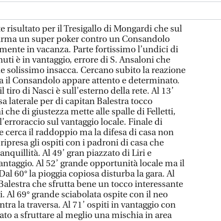
sultato per il Tresigallo di Mongardi che sul
firma un super poker contro un Consandolo
mente in vacanza. Parte fortissimo l’undici di
ti è in vantaggio, errore di S. Ansaloni che
che solissimo insacca. Cercano subito la reazione
 il Consandolo appare attento e determinato.
 tiro di Nasci è sull’esterno della rete. Al 13’
ssa laterale per di capitan Balestra tocco
i che di giustezza mette alle spalle di Felletti,
’erroraccio sul vantaggio locale. Finale di
e cerca il raddoppio ma la difesa di casa non
ripresa gli ospiti con i padroni di casa che
anquillità. Al 49’ gran piazzato di Liri e
ntaggio. Al 52’ grande opportunità locale ma il
 Dal 60° la pioggia copiosa disturba la gara. Al
 Balestra che sfrutta bene un tocco interessante
i. Al 69° grande sciabolata ospite con il neo
tra la traversa. Al 71’ ospiti in vantaggio con
ato a sfruttare al meglio una mischia in area