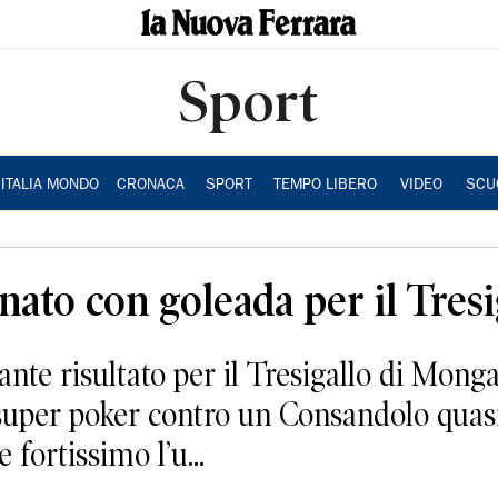
Sport
ITALIA MONDO
CRONACA
SPORT
TEMPO LIBERO
VIDEO
SCU
nato con goleada per il Tresi
 risultato per il Tresigallo di Mongar
super poker contro un Consandolo quas
fortissimo l’u...