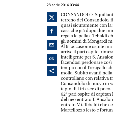
28 aprile 2014 03:44
CONSANDOLO. Squillante ri
terreno del Consandolo, 
quasi sicuramente con la 
casa che già dopo due minu
regala la palla a Tebaldi 
gli uomini di Mongardi ma
Al 6’ occasione ospite ma il
arriva il pari ospite; rime
intelligente per S. Ansalon
facendosi perdonare così l
tempo con il Tresigallo ch
molla. Subito avanti nella 
controllano con relativa tr
Consandolo di nuovo in va
tapin di Liri esce di poco.
62° pari ospite di capitan
del neo entrato T. Ansalon
entrato Mi. Tebaldi che cen
Martellozzo lesto e fortun