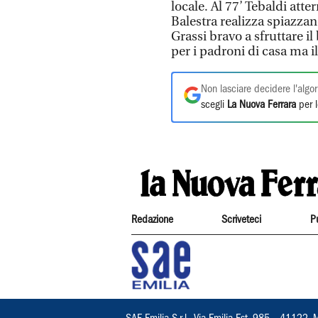
locale. Al 77’ Tebaldi atte
Balestra realizza spiazzand
Grassi bravo a sfruttare i
per i padroni di casa ma il
Non lasciare decidere l'algor
scegli
La Nuova Ferrara
per l
Redazione
Scriveteci
P