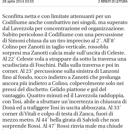
28 aprile 2014 03:55
2 MINUTI DI LETTURA
Sconfitta netta e con limitate attenuanti per un
Codifiume anche combattivo nei singoli, ma superato
dal Lavezzola per concentrazione ed organizzazione.
Subito pericoloso il Codifiume con una percussione
di Simoni chiusa da un tiro impreciso al 2'. All'8'
Colino per Zanotti in taglio verticale, rossoblu
sorpresi ma Zanotti calcia male sull'uscita di Celeste.
Al 22' Celeste vola a strappare da sotto la traversa una
scudisciata di Foschini. Palla sulla traversa e poi in
corner. Al 23' percussione sulla sinistra di Lanzoni
fino al fondo, tocco indietro a Zanotti che prolunga
ancora più indietro a Colino, colpevolmente solo nei
pressi del dischetto. Gelido piattone e gol del
vantaggio. Quattro minuti ed il Lavezzola raddoppia,
con Tosi, abile a sfruttare un'incertezza in chiusura di
Donà ed a trafiggere Tosi in uscita abbozzata. Al 33'
corner di Vitali e colpo di testa di Zanca, fuori di
mezzo metro. Al 44' bella girata di Salvioli che non
sorprende Rossi. Al 47' Rossi rinvia male ma chiude