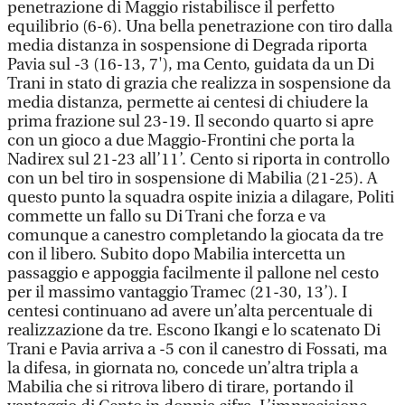
penetrazione di Maggio ristabilisce il perfetto
equilibrio (6-6). Una bella penetrazione con tiro dalla
media distanza in sospensione di Degrada riporta
Pavia sul -3 (16-13, 7'), ma Cento, guidata da un Di
Trani in stato di grazia che realizza in sospensione da
media distanza, permette ai centesi di chiudere la
prima frazione sul 23-19. Il secondo quarto si apre
con un gioco a due Maggio-Frontini che porta la
Nadirex sul 21-23 all’11’. Cento si riporta in controllo
con un bel tiro in sospensione di Mabilia (21-25). A
questo punto la squadra ospite inizia a dilagare, Politi
commette un fallo su Di Trani che forza e va
comunque a canestro completando la giocata da tre
con il libero. Subito dopo Mabilia intercetta un
passaggio e appoggia facilmente il pallone nel cesto
per il massimo vantaggio Tramec (21-30, 13’). I
centesi continuano ad avere un’alta percentuale di
realizzazione da tre. Escono Ikangi e lo scatenato Di
Trani e Pavia arriva a -5 con il canestro di Fossati, ma
la difesa, in giornata no, concede un’altra tripla a
Mabilia che si ritrova libero di tirare, portando il