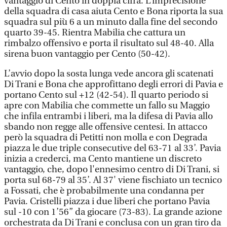
vantaggio di Cento in doppia cifra. L’imprecisione
della squadra di casa aiuta Cento e Bona riporta la sua
squadra sul più 6 a un minuto dalla fine del secondo
quarto 39-45. Rientra Mabilia che cattura un
rimbalzo offensivo e porta il risultato sul 48-40. Alla
sirena buon vantaggio per Cento (50-42).
L’avvio dopo la sosta lunga vede ancora gli scatenati
Di Trani e Bona che approfittano degli errori di Pavia e
portano Cento sul +12 (42-54). Il quarto periodo si
apre con Mabilia che commette un fallo su Maggio
che infila entrambi i liberi, ma la difesa di Pavia allo
sbando non regge alle offensive centesi. In attacco
però la squadra di Petitti non molla e con Degrada
piazza le due triple consecutive del 63-71 al 33’. Pavia
inizia a crederci, ma Cento mantiene un discreto
vantaggio, che, dopo l'ennesimo centro di Di Trani, si
porta sul 68-79 al 35’. Al 37' viene fischiato un tecnico
a Fossati, che è probabilmente una condanna per
Pavia. Cristelli piazza i due liberi che portano Pavia
sul -10 con 1’56” da giocare (73-83). La grande azione
orchestrata da Di Trani e conclusa con un gran tiro da