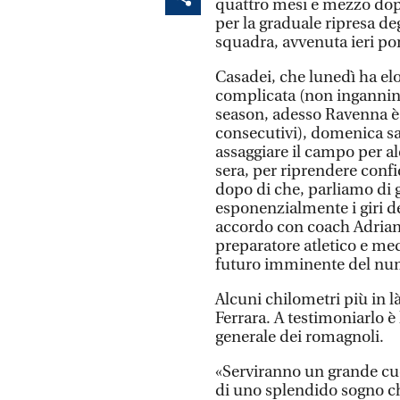
quattro mesi e mezzo dopo,
per la graduale ripresa d
squadra, avvenuta ieri po
Casadei, che lunedì ha el
complicata (non ingannino 
season, adesso Ravenna è t
consecutivi), domenica sa
assaggiare il campo per a
sera, per riprendere confi
dopo di che, parliamo di 
esponenzialmente i giri d
accordo con coach Adrian
preparatore atletico e med
futuro imminente del nu
Alcuni chilometri più in l
Ferrara. A testimoniarlo è 
generale dei romagnoli.
«Serviranno un grande cuo
di uno splendido sogno che