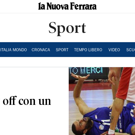
Sport
ITALIA MONDO
CRONACA
SPORT
TEMPO LIBERO
VIDEO
SCU
 off con un