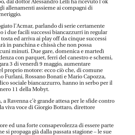
 dal dottor Alessandro Lelli ha ricevuto l’ok
egli allenamenti assieme ai compagni di
meriggio.
ogiato l’Acmar, parlando di serie certamente
i due facili successi biancazzurri in regular
osta ed arriva ai play off da cinque successi
rà in panchina e chissà che non possa
lcuni minuti. Due gare, domenica e martedì
denza con parquet, ferri del canestro e schemi,
gara 3 di venerdì 9 maggio, aumentare
el proprio motore: ecco ciò che, di comune
o Furlani, Rossano Bonati e Mario Capozza,
ico sociale biancazzurro, hanno in serbo per il
mero 11 della Mobyt.
à, a Ravenna c’è grande attesa per le sfide contro
la viva voce di Giorgio Bottaro, direttore
re ed una forte consapevolezza di essere parte
 si propaga già dalla passata stagione – le sue