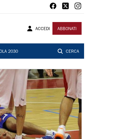
ACCEDI
ABBONATI
OLA 2030
CERCA