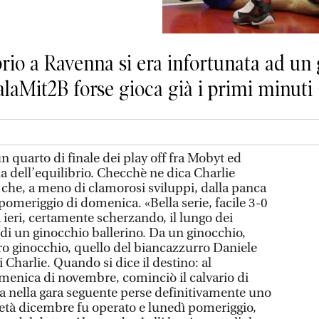
prio a Ravenna si era infortunata ad u
alaMit2B forse gioca già i primi minuti
quarto di finale dei play off fra Mobyt ed
 dell’equilibrio. Checchè ne dica Charlie
 che, a meno di clamorosi sviluppi, dalla panca
pomeriggio di domenica. «Bella serie, facile 3-0
a ieri, certamente scherzando, il lungo dei
 di un ginocchio ballerino. Da un ginocchio,
tro ginocchio, quello del biancazzurro Daniele
 Charlie. Quando si dice il destino: al
omenica di novembre, cominciò il calvario di
a nella gara seguente perse definitivamente uno
metà dicembre fu operato e lunedì pomeriggio,