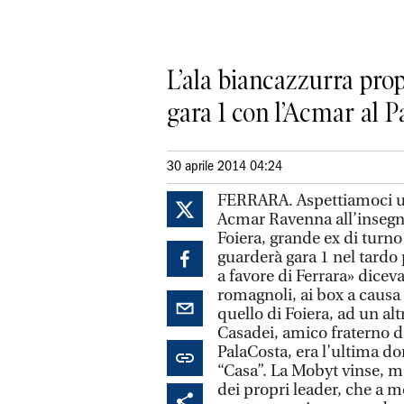
L’ala biancazzurra pro
gara 1 con l’Acmar al P
30 aprile 2014 04:24
FERRARA. Aspettiamoci un 
Acmar Ravenna all’insegna
Foiera, grande ex di turno
guarderà gara 1 nel tardo 
a favore di Ferrara» dicev
romagnoli, ai box a causa
quello di Foiera, ad un al
Casadei, amico fraterno di
PalaCosta, era l’ultima d
“Casa”. La Mobyt vinse, m
dei propri leader, che a 